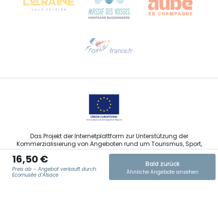
Hilfe erwünscht?
Sprechen Sie uns per E-Mail an
Das Projekt der Internetplattform zur Unterstützung der
Kommerzialisierung von Angeboten rund um Tourismus, Sport,
Kultur und Weintourismus in der Region Grand Est wurde im
16,50 €
Rahmen der Maßnahmen der Europäischen Union zur
Bald zurück
Abfederung der COVID-19-Pandemie vom Europäischen Fonds
Preis ab – Angebot verkauft durch:
Ähnliche Angebote ansehen
für regionale Entwicklung (EFRE) finanziert.
Ecomusée d'Alsace
E-MAIL ADRESSE
*