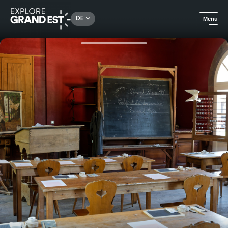
Rechercher un lieu, une activité...
DE
Menu
Sehenswertes in der Region Grand Est
Events
Machen Sie Ihr Diplom im Écomusée d'Alsace!