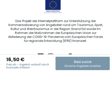
Das Projekt der Internetplattform zur Unterstützung der
Kommerzialisierung von Angeboten rund um Tourismus, Sport,
Kultur und Weintourismus in der Region Grand Est wurde im
Rahmen der Maßnahmen der Europäischen Union zur
Abfederung der COVID-19-Pandemie vom Europäischen Fonds
für regionale Entwicklung (EFRE) finanziert.
16,50 €
Bald zurück
Preis ab – Angebot verkauft durch:
Ähnliche Angebote ansehen
Agence Régionale du Tourisme Grand Est ©2026 - Alle Rechte
Ecomusée d'Alsace
vorbehalten
Allgemeine Nutzungsbedingungen
E-MAIL ADRESSE
*
Impressum und rechtliche Hinweise
Datenschutzbestimmungen
DSGVO