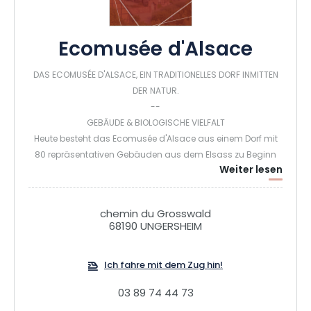
Ecomusée d'Alsace
DAS ECOMUSÉE D'ALSACE, EIN TRADITIONELLES DORF INMITTEN
DER NATUR.
--
GEBÄUDE & BIOLOGISCHE VIELFALT
Heute besteht das Ecomusée d'Alsace aus einem Dorf mit
80 repräsentativen Gebäuden aus dem Elsass zu Beginn
Weiter lesen
des 20. Jahrhunderts, die alle aus ihren Heimatgemeinden
demontiert und im Museum wieder aufgebaut wurden.
Rund um das Dorf, auf einer Fläche von 97 Hektar, finden Sie
chemin du Grosswald
4 markierte Wanderwege, auf denen Sie die Artenvielfalt
68190 UNGERSHEIM
entdecken können, sowie landwirtschaftliche Flächen, die
sich im biologischen Übergang befinden.
Ich fahre mit dem Zug hin!
Seien Sie neugierig! Öffnen Sie die Tür jedes Hauses, um die
Schätze zu entdecken, die es birgt: ein eingerichtetes
03 89 74 44 73
Inneres, eine Ausstellung, eine Handwerkerwerkstatt oder