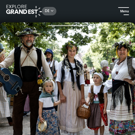
Rechercher un lieu, une activité...
DE
Menu
Sehenswertes in der Region Grand Est
Events
Tauchen Sie ein in das Herz der elsässischen Traditionen!