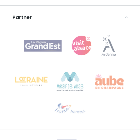
Rechtliche Hinweise
Partner
Agence Régionale du Tourisme Grand Est
Bureau de Colmar (Hauptverwaltung)
Château Kiener – 24 rue de Verdun
68000 COLMAR
Hilfe erwünscht?
Sprechen Sie uns per E-Mail an