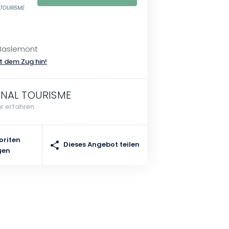
L TOURISME
Baslemont
t dem Zug hin!
INAL TOURISME
r erfahren
oriten
Dieses Angebot teilen
gen