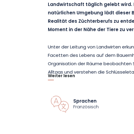
Landwirtschaft täglich gelebt wird.
natürlichen Umgebung lädt dieser B
Realität des Züchterberufs zu ent
Moment in der Nähe der Tiere zu ver
Unter der Leitung von Landwirten erku
Facetten des Lebens auf dem Bauernho
Organisation der Räume beobachten S
Alltags und verstehen die Schlüsselet
Weiter lesen
Arbeit der Erzeuger bestimmen. Der Be
Austauschs, in der sich die Züchter die
Praktiken, ihre Entscheidungen und ihr
Sprachen
respektvollen und nachhaltigen Landwir
Französisch
auch die Gelegenheit, sich den Ziegen
Lebensweise und ihre Bedeutung für d
erfahren.