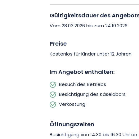
Die Entdeckungsreise wird bei einer ge
Gültigkeitsdauer des Angebot
Bauernhofprodukten fortgesetzt. Ziege
Vom 28.03.2026 bis zum 24.10.2026
offenbaren den ganzen Reichtum der R
Geheimnisse der Herstellung vom Melke
Preise
Dieser Gourmetmoment hebt die Qualit
Kostenlos für Kinder unter 12 Jahren
Produkte hervor, die aus einem beher
Im Angebot enthalten:
Dieser leicht zugängliche und bereicher
Besuch des Betriebs
und große Neugierige auf der Suche n
Besichtigung des Käselabors
Buchen Sie Ihr Erlebnis beim Fremdenv
Verkostung
erleben Sie einen ehrlichen Einblick in 
Öffnungszeiten
Besichtigung von 14:30 bis 16:30 Uhr a