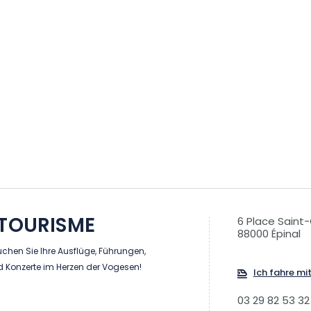
 TOURISME
6 Place Saint
88000 Épinal
chen Sie Ihre Ausflüge, Führungen,
d Konzerte im Herzen der Vogesen!
Ich fahre mi
03 29 82 53 32