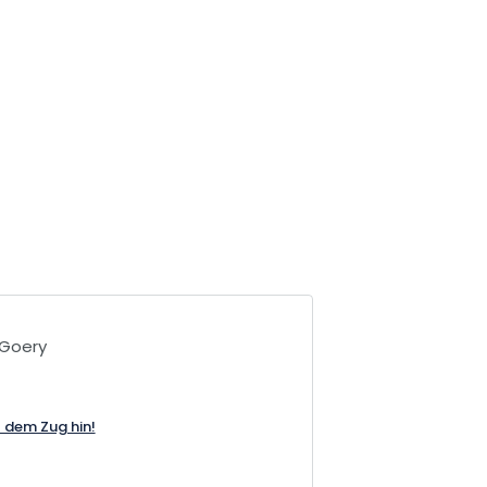
-Goery
t dem Zug hin!