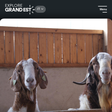
Rechercher un lieu, une activité...
IT
Menu
Homepage
Arte e cultura
Visita guidata all'allevamento di capre Les Granges