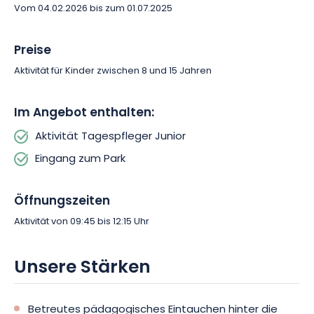
Vom 04.02.2026 bis zum 01.07.2025
Buchen Sie jetzt, um Ihrem Kind ein originelles und
unvergessliches Erlebnis im Herzen des Zoos von Mulhouse zu
bieten!
Preise
Aktivität für Kinder zwischen 8 und 15 Jahren
Im Angebot enthalten:
Aktivität Tagespfleger Junior
Eingang zum Park
Öffnungszeiten
Aktivität von 09:45 bis 12:15 Uhr
Unsere Stärken
Betreutes pädagogisches Eintauchen hinter die