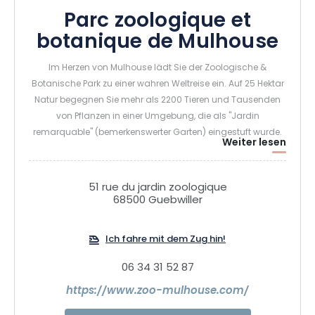
Parc zoologique et
botanique de Mulhouse
Im Herzen von Mulhouse lädt Sie der Zoologische &
Botanische Park zu einer wahren Weltreise ein. Auf 25 Hektar
Natur begegnen Sie mehr als 2200 Tieren und Tausenden
von Pflanzen in einer Umgebung, die als "Jardin
remarquable" (bemerkenswerter Garten) eingestuft wurde.
Weiter lesen
Als wichtiger Akteur beim Schutz bedrohter Arten engagiert
sich der Park täglich für Programme zur Erhaltung und
Sicherung der Artenvielfalt in Frankreich und weltweit.
51 rue du jardin zoologique
Zwischen den großen Weiten der Arktis, der afrikanischen
68500 Guebwiller
Savanne von Horizon Afrique und den blühenden Gärten
erleben Groß und Klein einen Tag voller Entdeckungen,
Ich fahre mit dem Zug hin!
Staunen und Emotionen. Ein idealer Ausflug mit der Familie
oder mit Freunden, um zu staunen, zu lernen und einen
06 34 31 52 87
einzigartigen Moment aus nächster Nähe zu den Lebewesen
https://www.zoo-mulhouse.com/
zu teilen.