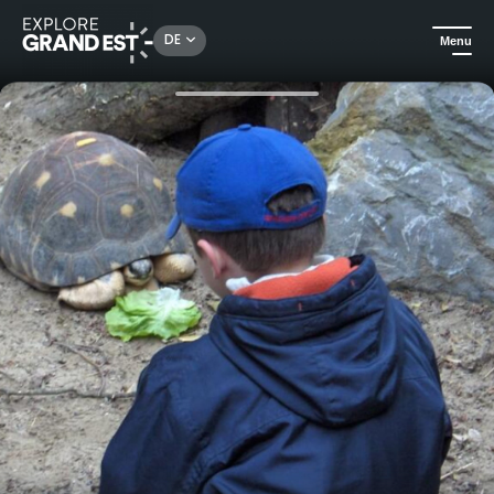
Rechercher un lieu, une activité...
DE
Menu
Sehenswertes in der Region Grand Est
Freizeit- & Tierparks
Junior-Pfleger für einen Tag: Ein Vormittag im Zoo von Mulhouse