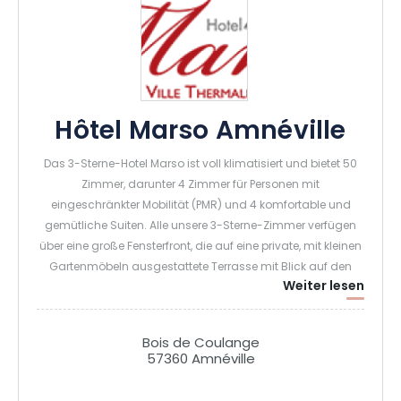
Hôtel Marso Amnéville
Das 3-Sterne-Hotel Marso ist voll klimatisiert und bietet 50
Zimmer, darunter 4 Zimmer für Personen mit
eingeschränkter Mobilität (PMR) und 4 komfortable und
gemütliche Suiten. Alle unsere 3-Sterne-Zimmer verfügen
über eine große Fensterfront, die auf eine private, mit kleinen
Gartenmöbeln ausgestattete Terrasse mit Blick auf den
Weiter lesen
Wald führt. Das Hotel Marso liegt ideal im Herzen der
Freizeitstadt Amnéville und bietet zahlreiche
Geschenkpakete an, die Zugang zu vielen Aktivitäten wie
Bois de Coulange
den Thermen von Amnéville, dem Zoo... bieten.
57360 Amnéville