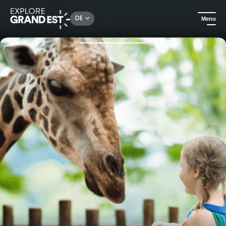
Rechercher un lieu, une activité...
DE
Menu
Sehenswertes in der Region Grand Est
Urlaubsideen
Naturaufenthalt in Amnéville