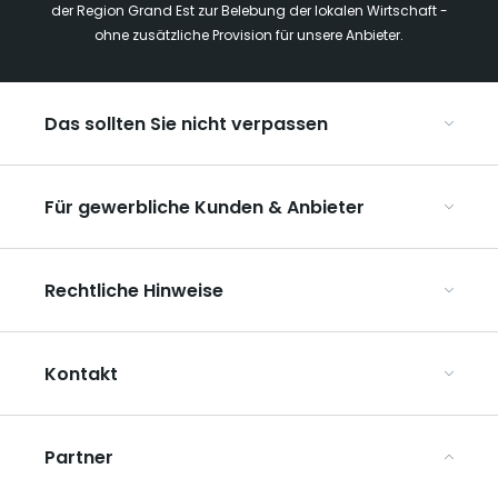
der Region Grand Est zur Belebung der lokalen Wirtschaft -
ohne zusätzliche Provision für unsere Anbieter.
Das sollten Sie nicht verpassen
Mit Kindern in der Region Grand Est
Für gewerbliche Kunden & Anbieter
Die Weihnachtsmärkte im Grand Est
Ribeauvillé, zwischen Weinbergen und Bergen
Organisieren Sie Ihre Kongresse und Seminare
Unsere UNESCO-Welterbestätten
Rechtliche Hinweise
Organisieren Sie Ihre Gruppenreisen
Im Weinbaugebiet Champagne
ART GE kennenlernen
Allgemeine Nutzungsbedingungen
Mediaroom
Kontakt
Datenschutzbestimmungen
Rechtliche Hinweise
Partner