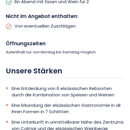
probieren können.
Das Ganze wird mit Mineralwasser, Kaffee
Ein Abend mit Essen und Wein für 2
oder Tee abgerundet, um jeden Geschmack zu befriedigen.
Nicht im Angebot enthalten:
Zu dieser köstlichen
Komposition
gesellt sich die schicke und
Von eventuellen Zuschlägen
entspannte Atmosphäre der Räumlichkeiten, die ideal ist, um
süße Momente miteinander zu teilen.
Lassen Sie sich treiben
und genießen Sie den Abend in geselliger Runde.
Bei Bedarf
Öffnungszeiten
werden Ihnen verschiedene Zusatzleistungen zur Verfügung
Aufenthalt nur von Montag bis Samstag möglich
gestellt, um Ihren Aufenthalt perfekt zu machen.
Unsere Stärken
Eine Entdeckung von 6 elsässischen Rebsorten
durch die Kombination von Speisen und Weinen
Eine Erkundung der elsässischen Gastronomie in all
ihren Formen in 7 Schritten
Eine Unterkunft in unmittelbarer Nähe des Zentrums
von Colmar und der elsässischen Weinberge