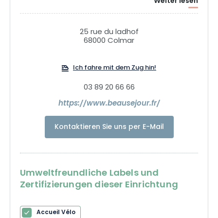
Weiter lesen
Gartenhotel, das einen nie unberührt lässt. Unser Ziel ist es,
Ihnen eine zauberhafte und gesellige Auszeit zu bieten, die
natürlich auch den Gaumen verwöhnt. Dieser Ansatz der
25 rue du ladhof
Gourmet-Gastfreundschaft liegt uns sehr am Herzen,
68000 Colmar
weshalb wir seit über 40 Jahren die Werte von Logis teilen.
Gastfreundschaft ist Teil der Familien-DNA ... lassen Sie sich
Ich fahre mit dem Zug hin!
also von unserem Abenteuer verführen.
03 89 20 66 66
https://www.beausejour.fr/
Kontaktieren Sie uns per E-Mail
Umweltfreundliche Labels und
Zertifizierungen dieser Einrichtung
Accueil Vélo