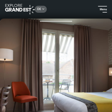
Rechercher un lieu, une activité...
DE
Menu
Sehenswertes in der Region Grand Est
Urlaubsideen
Aufenthalt zur Entdeckung der elsässischen Weine - Hotel Beauséjour