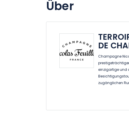
Über
TERROI
DE CH
Champagne Nicolas
prestigeträchtige
einzigartige und 
Besichtigungstou
zugänglichen Ru
zur Flaschenauss
Herstellung in eine
Ein personalisier
neu zu verzauber