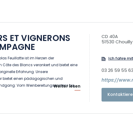
RS ET VIGNERONS
CD 40A
51530 Chouilly
AMPAGNE
 Feuillatte ist im Herzen der
Ich fahre mi
n Côte des Blancs verankert und bietet eine
03 26 59 55 6
originelle Erfahrung. Unsere
r bietet einen pädagogischen und
https://www.n
ndgang: Vom Weinbereitungsprozess bis
Weiter lesen
tattung werden alle Etappen der Cuvée-
Kontaktiere
r Welt enthüllt, die alle Sinne anspricht.
tes Erlebnis, um den "Instant Champagne"
n!