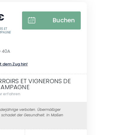
€
Buchen
RS ET
MPAGNE
 40A
t dem Zug hin!
RROIRS ET VIGNERONS DE
HAMPAGNE
r erfahren
erjährige verboten. Übermäßiger
schadet der Gesundheit. In Maßen