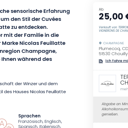
Ab
iche sensorische Erfahrung
25,00 
, um den Stil der Cuvées
tte zu entdecken.
Verkauft von: TERROI
VIGNERONS DE CHA
r mit der Familie in die
Marke Nicolas Feuillatte
CHAMPAGNE
Plumecoq, CD
Weinregion Champagne,
51530 Chouilly
 Ihnen während des
Ich fahre mi
TE
C
enschaft der Winzer und dem
meh
il des Hauses Nicolas Feuillatte
nführung, die eine Besichtigung
Abgabe an Mind
gnern umfasst, lernen Sie den
Alkoholkonsum 
genießen.
Sprachen
Französisch, Englisch,
Spanisch, Italienisch,