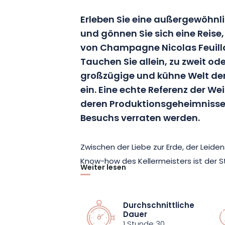
Erleben Sie eine außergewöhnl
und gönnen Sie sich eine Reise
von Champagne Nicolas Feuilla
Tauchen Sie allein, zu zweit ode
großzügige und kühne Welt der 
ein. Eine echte Referenz der 
deren Produktionsgeheimnisse
Besuchs verraten werden.
Zwischen der Liebe zur Erde, der Leid
Know-how des Kellermeisters ist der St
Weiter lesen
fein, präzise und elegant. Bei dieser Ei
und eine Verkostung von zwei Champa
Charakter des Hauses kennen.
Durchschnittliche
Dauer
1 Stunde 30