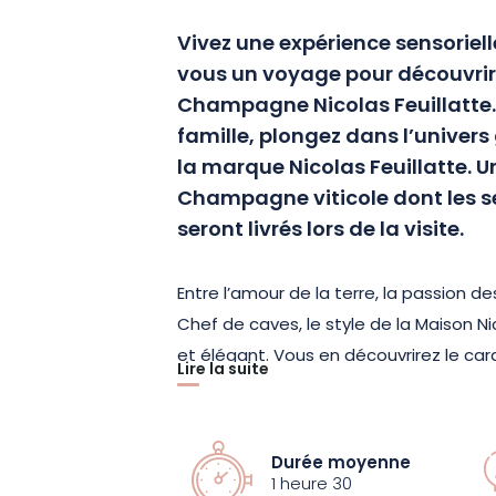
Vivez une expérience sensoriell
vous un voyage pour découvrir 
Champagne Nicolas Feuillatte. 
famille, plongez dans l’univer
la marque Nicolas Feuillatte. U
Champagne viticole dont les s
seront livrés lors de la visite.
Entre l’amour de la terre, la passion de
Chef de caves, le style de la Maison Nic
et élégant. Vous en découvrirez le ca
Lire la suite
d’initiation qui inclut une visite et u
D’une durée de 1 heure, cette visite vo
Durée moyenne
d’une grande Maison de Champagne. Un 
1 heure 30