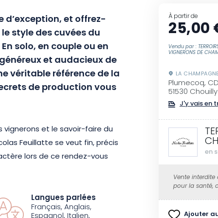
À partir de
e d’exception, et offrez-
25,00 
le style des cuvées du
En solo, en couple ou en
Vendu par : TERROIR
VIGNERONS DE CHA
s généreux et audacieux de
ne véritable référence de la
LA CHAMPAGN
Plumecoq, CD
ecrets de production vous
51530 Chouilly
J'y vais en t
s vignerons et le savoir-faire du
TE
C
olas Feuillatte se veut fin, précis
en s
ractère lors de ce rendez-vous
ne dégustation de 2 champagnes.
Vente interdite
pour la santé,
Langues parlées
us conduira dans les coulisses
Français, Anglais,
parcours à la fois convivial et
Ajouter au
Espagnol, Italien,