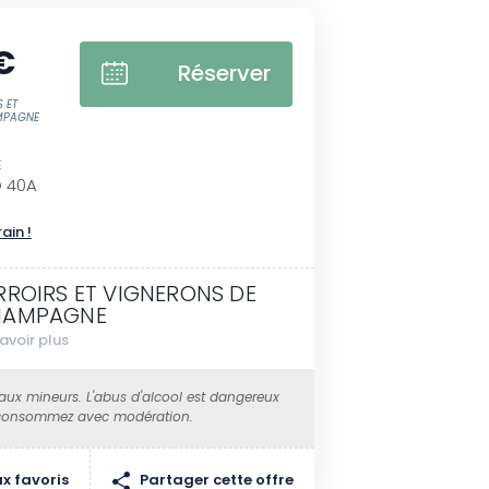
€
Réserver
S ET
MPAGNE
E
 40A
rain !
RROIRS ET VIGNERONS DE
HAMPAGNE
avoir plus
 aux mineurs. L'abus d'alcool est dangereux
 consommez avec modération.
Partager cette offre
x favoris