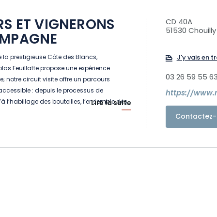
RS ET VIGNERONS
CD 40A
51530 Chouilly
AMPAGNE
la prestigieuse Côte des Blancs,
J'y vais en tr
s Feuillatte propose une expérience
03 26 59 55 6
e; notre circuit visite offre un parcours
ccessible : depuis le processus de
https://www.n
’à l’habillage des bouteilles, l’ensemble des
Lire la suite
oration des cuvées sont dévoilées dans un
Contactez-
ppel à tous les sens.
rsonnalisée pour réenchanter l’Instant