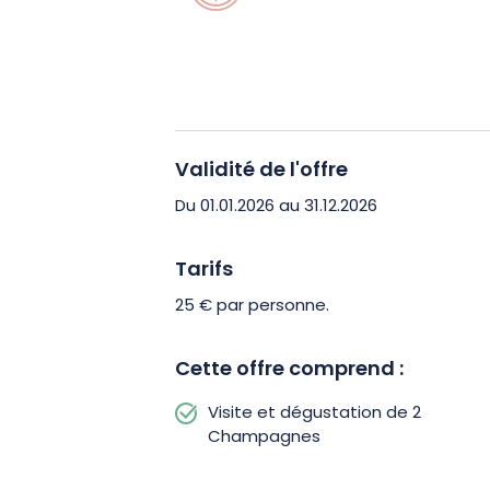
enrichissant, au cours duquel vous exp
des cuvées du Champagne Nicolas Feuill
jusqu’à l’habillage des bouteilles.
Percevez ensuite les saveurs et les a
Validité de l'offre
dégustation commentée. Ce sera l’occ
de la Maison, tout en partageant des 
Du 01.01.2026 au 31.12.2026
ou en famille. Et ce, dans un cadre aut
compris aux personnes à mobilité rédu
Tarifs
25 € par personne.
Cette offre comprend :
Visite et dégustation de 2
Champagnes