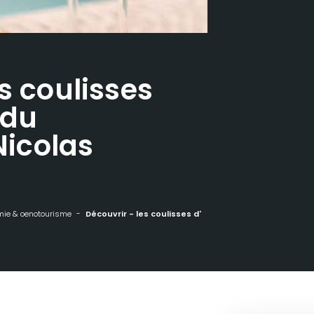
s coulisses
 du
icolas
ie & oenotourisme
Découvrir - les coulisses d'élaboration du Champagne Nicolas Feuillatte