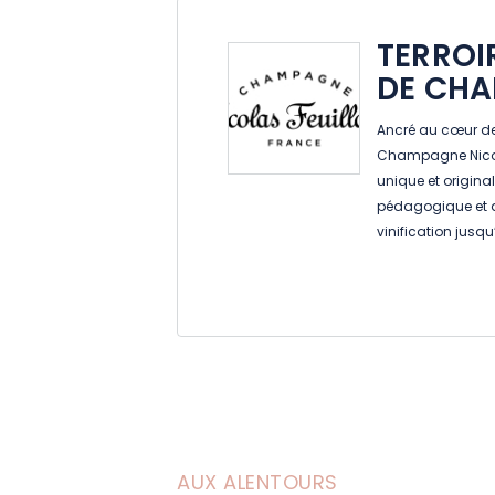
TERROI
DE CH
Ancré au cœur de 
Champagne Nicola
unique et original
pédagogique et a
vinification jusqu
étapes de l’élab
univers qui fait a
Une expérience pe
Champagne !
AUX ALENTOURS