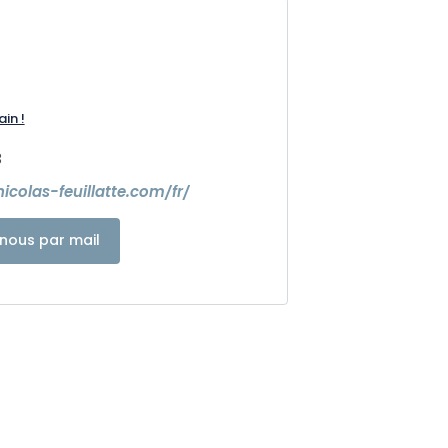
ain !
3
icolas-feuillatte.com/fr/
nous par mail