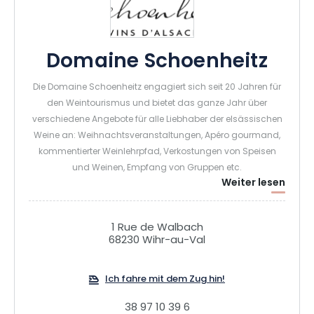
Domaine Schoenheitz
Die Domaine Schoenheitz engagiert sich seit 20 Jahren für
den Weintourismus und bietet das ganze Jahr über
verschiedene Angebote für alle Liebhaber der elsässischen
Weine an: Weihnachtsveranstaltungen, Apéro gourmand,
kommentierter Weinlehrpfad, Verkostungen von Speisen
und Weinen, Empfang von Gruppen etc.
Weiter lesen
Das Weingut ist Mitglied der diVINes d'Alsace und trägt das
Label "Cave de Noël" (Weihnachtskeller). , "Vignobles et
Découvertes" und "Alsace Ecotourisme". Für seine gesamte
1 Rue de Walbach
Palette an Elsässer Weinen, die aus Granitböden stammen,
68230 Wihr-au-Val
ist das Weingut seit 2023 als biologischer
Landwirtschaftsbetrieb zertifiziert.
Ich fahre mit dem Zug hin!
38 97 10 39 6