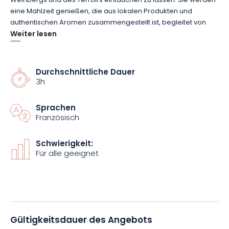
Weinbergs und des Terroirs eintauchen zu lassen. Sie werden
eine Mahlzeit genießen, die aus lokalen Produkten und
authentischen Aromen zusammengestellt ist, begleitet von
Weinen aus denselben Weinbergen, darunter der berühmte
Weiter lesen
Gris de Toul.
Dieser Moment wird reich an Austausch und Geselligkeit sein.
Durchschnittliche Dauer
3h
Mit jedem Bissen und jedem Glas werden hier die Wurzeln des
Toulois gefeiert und die lokale Lebenskunst aufgewertet.
Buchen Sie schnell diese neuartige und herzliche Erfahrung,
Sprachen
die Natur, Gastronomie und Entdeckungen miteinander
Französisch
verbindet!
Schwierigkeit:
Für alle geeignet
Gültigkeitsdauer des Angebots