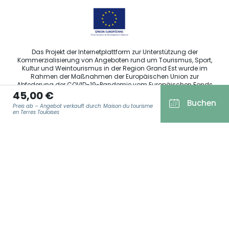
Das Projekt der Internetplattform zur Unterstützung der
Kommerzialisierung von Angeboten rund um Tourismus, Sport,
Kultur und Weintourismus in der Region Grand Est wurde im
Rahmen der Maßnahmen der Europäischen Union zur
Abfederung der COVID-19-Pandemie vom Europäischen Fonds
45,00 €
für regionale Entwicklung (EFRE) finanziert.
Buchen
Preis ab – Angebot verkauft durch: Maison du tourisme
en Terres Touloises
Agence Régionale du Tourisme Grand Est ©2026 - Alle Rechte
E-MAIL ADRESSE
*
vorbehalten
Allgemeine Nutzungsbedingungen
Impressum und rechtliche Hinweise
Datenschutzbestimmungen
DSGVO