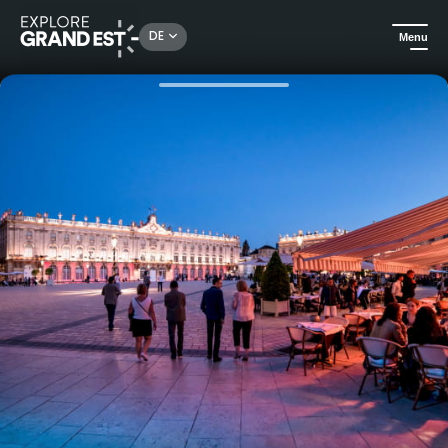
Rechercher un lieu, une activité...
DE
Menu
Sehenswertes in der Region Grand Est
In der Stadt
City Pass Solo: Entdeckungen und gute Pläne in Nancy