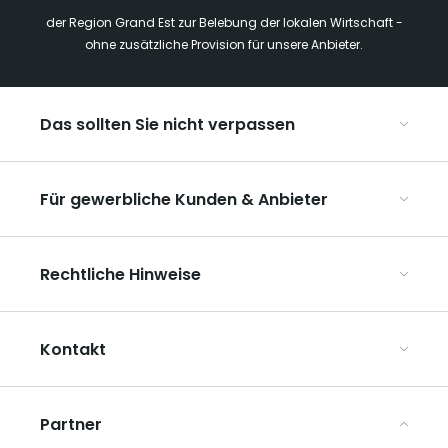
der Region Grand Est zur Belebung der lokalen Wirtschaft -
ohne zusätzliche Provision für unsere Anbieter.
Das sollten Sie nicht verpassen
Mit Kindern in der Region Grand Est
Für gewerbliche Kunden & Anbieter
Die Weihnachtsmärkte im Grand Est
Ribeauvillé, zwischen Weinbergen und Bergen
Organisieren Sie Ihre Kongresse und Seminare
Unsere UNESCO-Welterbestätten
Rechtliche Hinweise
Organisieren Sie Ihre Gruppenreisen
Im Weinbaugebiet Champagne
ART GE kennenlernen
Allgemeine Nutzungsbedingungen
Mediaroom
Kontakt
Datenschutzbestimmungen
Rechtliche Hinweise
Partner