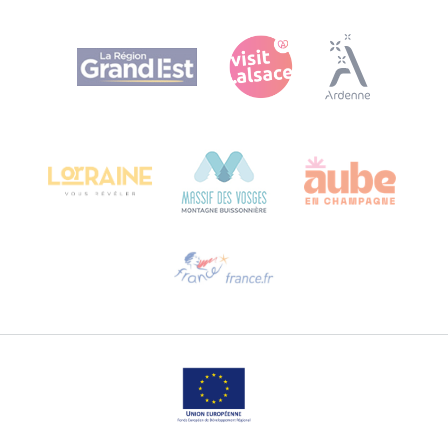
Agence Régionale du Tourisme Grand Est
Bureau de Colmar (Hauptverwaltung)
Château Kiener – 24 rue de Verdun
68000 COLMAR
Hilfe erwünscht?
Sprechen Sie uns per E-Mail an