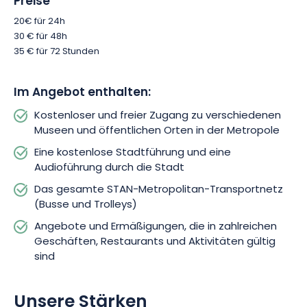
Preise
Bus oder die Straßenbahn zu ermäßigten Preisen. Im
20€ für 24h
gesamten STAN-Metropolitan-Transportnetz werden Ihnen
30 € für 48h
Ermäßigungen angeboten, um Ihnen das Reisen zu
35 € für 72 Stunden
erleichtern.
Im Angebot enthalten:
Haben Sie die Seele eines Entdeckers? Dann brauchen Sie
den City Pass Solo, um die Schätze von Nancy zu entdecken,
Kostenloser und freier Zugang zu verschiedenen
auch die versteckten.
Museen und öffentlichen Orten in der Metropole
Eine kostenlose Stadtführung und eine
Audioführung durch die Stadt
Das gesamte STAN-Metropolitan-Transportnetz
(Busse und Trolleys)
Angebote und Ermäßigungen, die in zahlreichen
Geschäften, Restaurants und Aktivitäten gültig
sind
Unsere Stärken