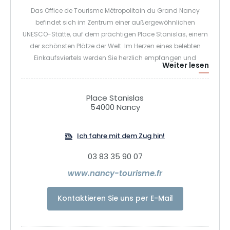
Das Office de Tourisme Métropolitain du Grand Nancy
befindet sich im Zentrum einer außergewöhnlichen
UNESCO-Stätte, auf dem prächtigen Place Stanislas, einem
der schönsten Plätze der Welt. Im Herzen eines belebten
Einkaufsviertels werden Sie herzlich empfangen und
Weiter lesen
erhalten Auskünfte. Wir sprechen Französisch, Englisch und
Deutsch und sind 7 Tage die Woche für Sie da! Wir bieten
Ihnen umfassende Informationen über die Ressourcen der
Place Stanislas
Metropole und der Region: Stadtpläne, Einrichtungen,
54000 Nancy
Veranstaltungskalender, Führungen, Restaurants,
Unterkünfte, nützliche Adressen, Notfälle, Parkplätze... Wir
Ich fahre mit dem Zug hin!
besorgen Ihnen alle notwendigen Informationen.
03 83 35 90 07
www.nancy-tourisme.fr
Kontaktieren Sie uns per E-Mail