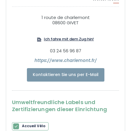
Heute ist es an Ihnen als Besucher, die Zitadelle zu stürmen
und das natürliche und historische Erbe von Charlemont zu
1 route de charlemont
08600 GIVET
entdecken.
Ich fahre mit dem Zug hin!
03 24 56 96 87
https://www.charlemont.fr/
Kontaktieren Sie uns per E-Mail
Umweltfreundliche Labels und
Zertifizierungen dieser Einrichtung
Accueil Vélo