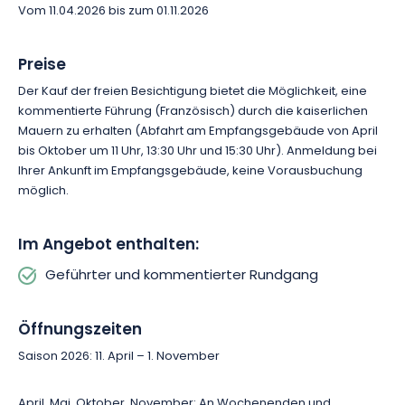
Givet und die Maas.
Vom 11.04.2026 bis zum 01.11.2026
Preise
Der Kauf der freien Besichtigung bietet die Möglichkeit, eine
kommentierte Führung (Französisch) durch die kaiserlichen
Mauern zu erhalten (Abfahrt am Empfangsgebäude von April
bis Oktober um 11 Uhr, 13:30 Uhr und 15:30 Uhr). Anmeldung bei
Ihrer Ankunft im Empfangsgebäude, keine Vorausbuchung
möglich.
Im Angebot enthalten:
Geführter und kommentierter Rundgang
Öffnungszeiten
Saison 2026: 11. April – 1. November
April, Mai, Oktober, November: An Wochenenden und