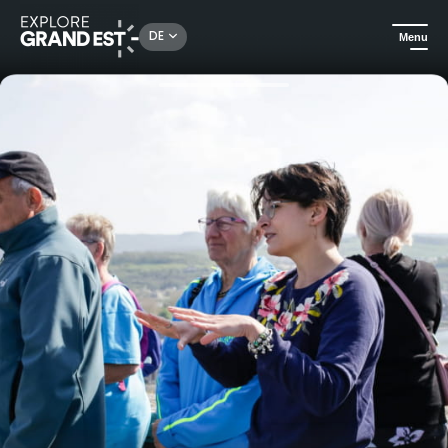
Rechercher un lieu, une activité...
DE
Menu
Sehenswertes in der Region Grand Est
In der Stadt
Geführte Besichtigung der Festung Charlemont