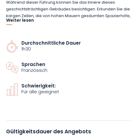
Während dieser Führung können Sie das Innere dieses
geschichtsträchtigen Gebäudes besichtigen. Erkunden Sie die
kargen Zellen, die von hohen Mauern gesäumten Spazierhöfe,
Weiter lesen
die Küche und den Fitnessraum. Folgen Sie dem langen, mit
Wandmalereien geschmückten Flur und nähern Sie sich den
Graffiti, die von den Häftlingen hinterlassen wurden. Die
Einzelhaft wird Ihnen auch einen Blick hinter die Kulissen des
Durchschnittliche Dauer
1h30
Gefängnisses gewähren.
Sprachen
Buchen Sie jetzt Ihr Ticket, um diese ungewöhnliche Erfahrung
Französisch
nicht zu verpassen, und entdecken Sie einen einzigartigen Ort,
der normalerweise der Öffentlichkeit nicht zugänglich ist!
Schwierigkeit:
Für alle geeignet
Gültigkeitsdauer des Angebots