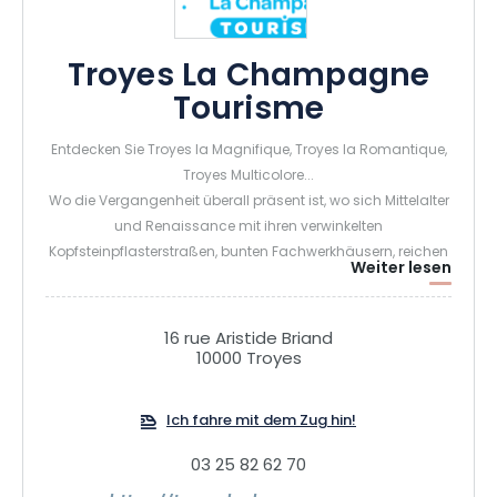
Troyes La Champagne
Tourisme
Entdecken Sie Troyes la Magnifique, Troyes la Romantique,
Troyes Multicolore...
Wo die Vergangenheit überall präsent ist, wo sich Mittelalter
und Renaissance mit ihren verwinkelten
Kopfsteinpflasterstraßen, bunten Fachwerkhäusern, reichen
Weiter lesen
Stadthäusern, verzierten Kirchen und geheimen Höfen
vermischen...
Wo die reiche Geschichte ihre Spuren hinterlassen hat und
16 rue Aristide Briand
die sich kokett gibt, indem sie zu einer zweiten Jugend
10000 Troyes
zurückfindet...
Wo der Geist kentert und die Liebe höher schlägt, zwischen
Ich fahre mit dem Zug hin!
der höfischen Liebe und dem Liebeshof von einst und
poetischen Orten voller Charme für die Liebenden von
03 25 82 62 70
heute...