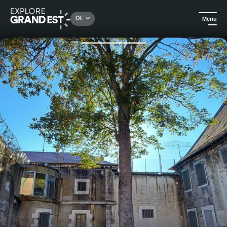
Rechercher un lieu, une activité...
DE
Menu
Sehenswertes in der Region Grand Est
In der Stadt
Geführter Rundgang - Das Hennequin-Gefängnis