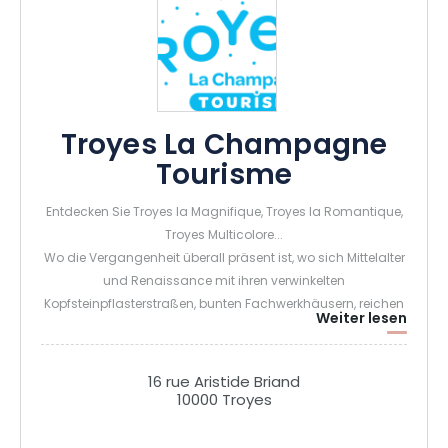
Troyes La Champagne
Tourisme
Entdecken Sie Troyes la Magnifique, Troyes la Romantique,
Troyes Multicolore...
Wo die Vergangenheit überall präsent ist, wo sich Mittelalter
und Renaissance mit ihren verwinkelten
Kopfsteinpflasterstraßen, bunten Fachwerkhäusern, reichen
Weiter lesen
Stadthäusern, verzierten Kirchen und geheimen Höfen
vermischen...
Wo die reiche Geschichte ihre Spuren hinterlassen hat und
16 rue Aristide Briand
die sich kokett gibt, indem sie zu einer zweiten Jugend
10000 Troyes
zurückfindet...
Wo der Geist kentert und die Liebe höher schlägt, zwischen