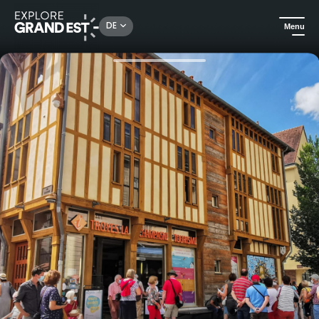
Rechercher un lieu, une activité...
DE
Menu
Sehenswertes in der Region Grand Est
In der Stadt
Geführter Rundgang - Die Befreiung von Troyes