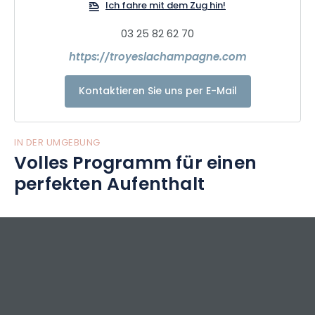
Ich fahre mit dem Zug hin!
der höfischen Liebe und dem Liebeshof von einst und
poetischen Orten voller Charme für die Liebenden von
03 25 82 62 70
heute...
https://troyeslachampagne.com
Also... Lassen Sie sich überraschen...
Besuchen Sie Troyes !!!!!!!
Kontaktieren Sie uns per E-Mail
IN DER UMGEBUNG
Volles Programm für einen
perfekten Aufenthalt