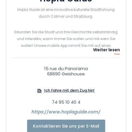
Hopla Guide ist eine innovative kulturelle Stadtführung
durch Colmar und Straßburg.
Erkunden Sie die Stadt und ihre Geschichte selbstständig
und interaktiv, wann immer Sie wollen und mit wem Sie
wollen! Unsere mobile App nimmt Sie mit auf einen
Weiter lesen
umfassenden historischen Rundgang durch die Stadt. Sie
wird Ihnen die schönsten Gebäude und die am besten
versteckten Geheimnisse enthüllen. Sie lernen Helden der
15 rue du Panorama
Stadt, Künstler und lokale Legenden kennen und müssen
68690 Geishouse
Fragen beantworten, spielen und beobachten! Als
Belohnung für Ihre richtigen Antworten erhalten Sie nach
Ich fahre mit dem Zug hin!
und nach 6 lokale Überraschungen aus Ihrem Entdecker-
Rucksack. Dies sind speziell ausgewählte, dekorative und
74 95 10 40 4
kulinarische Souvenirs aus dem Elsass, die den Ausflug zu
https://www.hoplaguide.com/
einem multisensorischen und unvergesslichen Erlebnis
machen.
Kontaktieren Sie uns per E-Mail