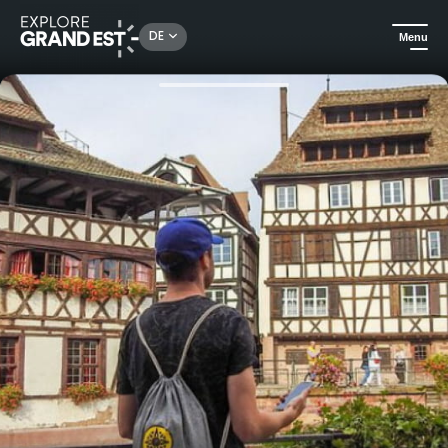
Rechercher un lieu, une activité...
DE
Menu
Sehenswertes in der Region Grand Est
In der Stadt
Selbstgeführte und interaktive Tour durch Straßburg