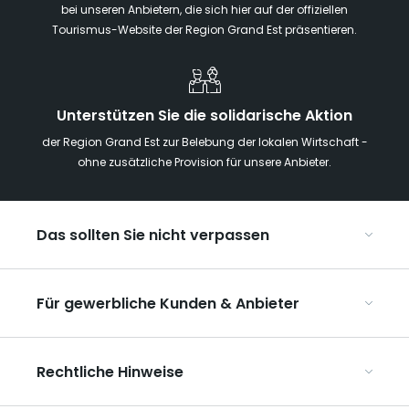
bei unseren Anbietern, die sich hier auf der offiziellen
Tourismus-Website der Region Grand Est präsentieren.
Unterstützen Sie die solidarische Aktion
der Region Grand Est zur Belebung der lokalen Wirtschaft -
ohne zusätzliche Provision für unsere Anbieter.
Das sollten Sie nicht verpassen
Mit Kindern in der Region Grand Est
Für gewerbliche Kunden & Anbieter
Die Weihnachtsmärkte im Grand Est
Ribeauvillé, zwischen Weinbergen und Bergen
Organisieren Sie Ihre Kongresse und Seminare
Unsere UNESCO-Welterbestätten
Rechtliche Hinweise
Organisieren Sie Ihre Gruppenreisen
Im Weinbaugebiet Champagne
ART GE kennenlernen