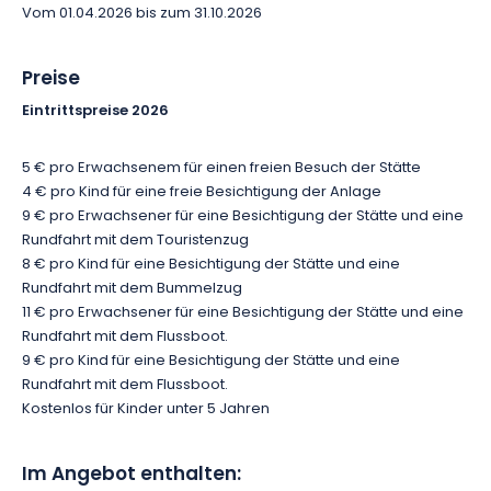
fahren, bevor Sie mit dem Boot wieder auf das Bauwerk
Vom 01.04.2026 bis zum 31.10.2026
steigen.
Preise
Die Besichtigung der Stätte mit einer Rundfahrt im Touristenzug
Eintrittspreise 2026
ist ideal, um den Kanal und das wunderschöne Tal der
Schleusenwärter zu erkunden. Nach der Besichtigung der
Anlage setzen Sie sich in den Touristenzug. Sie werden ein
5 € pro Erwachsenem für einen freien Besuch der Stätte
erhabenes Panorama mit Relikten bewundern, die von seiner
4 € pro Kind für eine freie Besichtigung der Anlage
Geschichte zeugen. Außerdem findet diese Fahrt in einer
9 € pro Erwachsener für eine Besichtigung der Stätte und eine
faulenzenden Atmosphäre statt (verfügbar im Juli-August)
Rundfahrt mit dem Touristenzug
8 € pro Kind für eine Besichtigung der Stätte und eine
Rundfahrt mit dem Bummelzug
11 € pro Erwachsener für eine Besichtigung der Stätte und eine
Rundfahrt mit dem Flussboot.
9 € pro Kind für eine Besichtigung der Stätte und eine
Rundfahrt mit dem Flussboot.
Kostenlos für Kinder unter 5 Jahren
Im Angebot enthalten: