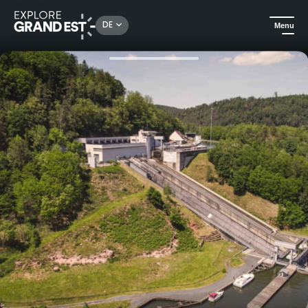
Rechercher un lieu, une activité...
DE
Menu
Sehenswertes in der Region Grand Est
Kulturerbe & Denkmäler
Besuch des Plan Incliné in Saint-Louis Arzviller