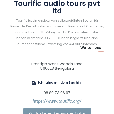
Tourific audio tours pvt
ltd
Tourific ist ein Anbieter von selbstgeführten Touren für
Reisende. Derzeit bieten wir Touren für Reims und Colmar an,
und die Tour für Straßburg wird in Kürze starten. Bisher
haben wir mehr als 15.000 Kunden begleitet und eine
durchschnittliche Bewertung von 4,4 auf führenden
Weiter lesen
Plattformen wie Tripadvisor, Viator und Booking.com
erhalten. Unsere Touren sind auf Englisch, Französisch,
Deutsch, Italienisch und Niederländisch verfügbar. Wir
Prestige West Woods Lane
würden uns freuen, wenn unsere Touren auf Ihrer Plattform
560023 Bengaluru
gelistet würden und sind überzeugt, dass diese
Zusammenarbeit Ihren Katalog bereichern und Folgendes
Ich fahre mit dem Zug hin!
stärken würde
98 80 73 06 97
https://www.tourific.org/
Kontaktieren Sie uns per E-Mail