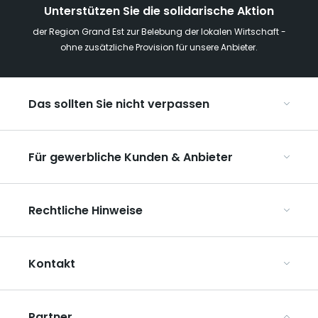
Unterstützen Sie die solidarische Aktion
der Region Grand Est zur Belebung der lokalen Wirtschaft -
ohne zusätzliche Provision für unsere Anbieter.
Das sollten Sie nicht verpassen
Mit Kindern in der Region Grand Est
Für gewerbliche Kunden & Anbieter
Die Weihnachtsmärkte im Grand Est
Ribeauvillé, zwischen Weinbergen und Bergen
Organisieren Sie Ihre Kongresse und Seminare
Unsere UNESCO-Welterbestätten
Rechtliche Hinweise
Organisieren Sie Ihre Gruppenreisen
Im Weinbaugebiet Champagne
ART GE kennenlernen
Allgemeine Nutzungsbedingungen
Mediaroom
Kontakt
Datenschutzbestimmungen
Rechtliche Hinweise