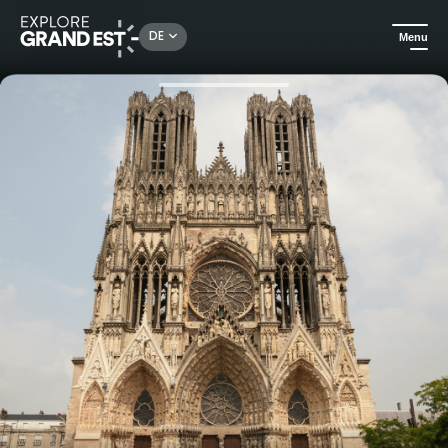
Rechercher un lieu, une activité...
DE
Menu
Sehenswertes in der Region Grand Est
In der Stadt
Selbstgeführte Tour durch die Kathedrale Notre-Dame de Reims mit Mobile Application