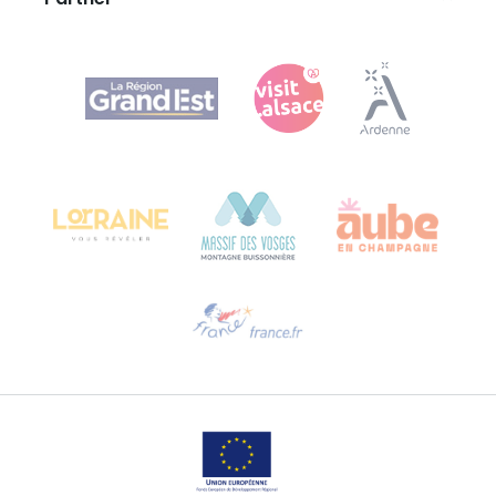
Partner
Agence Régionale du Tourisme Grand Est
Bureau de Colmar (Hauptverwaltung)
Château Kiener – 24 rue de Verdun
68000 COLMAR
Hilfe erwünscht?
Sprechen Sie uns per E-Mail an