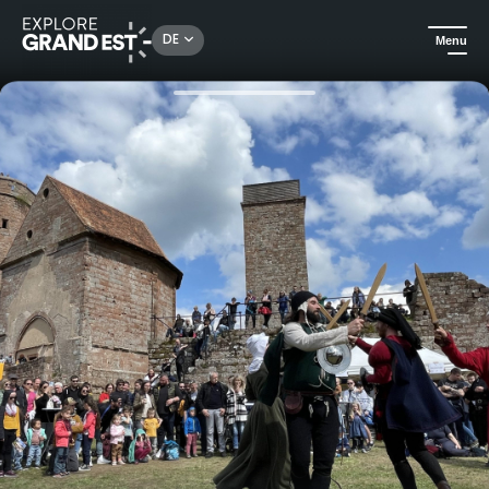
Rechercher un lieu, une activité...
DE
Menu
Sehenswertes in der Region Grand Est
Kulturerbe & Denkmäler
Die Mittelalterlichen Spiele auf Burg Lichtenberg