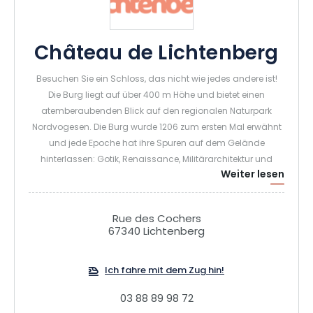
Château de Lichtenberg
Besuchen Sie ein Schloss, das nicht wie jedes andere ist!
Die Burg liegt auf über 400 m Höhe und bietet einen
atemberaubenden Blick auf den regionalen Naturpark
Nordvogesen. Die Burg wurde 1206 zum ersten Mal erwähnt
und jede Epoche hat ihre Spuren auf dem Gelände
hinterlassen: Gotik, Renaissance, Militärarchitektur und
Weiter lesen
zeitgenössische Architektur sind miteinander verflochten.
Die Saison ist von zahlreichen Höhepunkten geprägt:
Ostereiersuche, Mittelalterfest, Aufführungen und
Rue des Cochers
Theaterstücke, Konzerte, Filmvorführungen, Workshops und
67340 Lichtenberg
spielerische Besichtigungen, Abend zur
Sternenbeobachtung...
Ich fahre mit dem Zug hin!
03 88 89 98 72