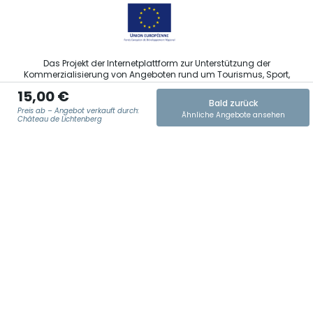
Das Projekt der Internetplattform zur Unterstützung der
Kommerzialisierung von Angeboten rund um Tourismus, Sport,
Kultur und Weintourismus in der Region Grand Est wurde im
15,00 €
Rahmen der Maßnahmen der Europäischen Union zur
Bald zurück
Abfederung der COVID-19-Pandemie vom Europäischen Fonds
Preis ab – Angebot verkauft durch:
Ähnliche Angebote ansehen
für regionale Entwicklung (EFRE) finanziert.
Château de Lichtenberg
E-MAIL ADRESSE
*
Agence Régionale du Tourisme Grand Est ©2026 - Alle Rechte
vorbehalten
Allgemeine Nutzungsbedingungen
Impressum und rechtliche Hinweise
Datenschutzbestimmungen
DSGVO