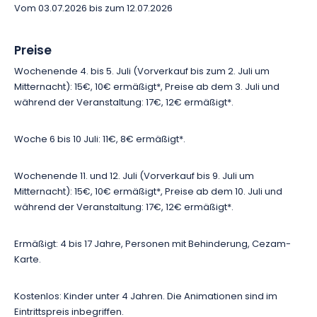
Elsass einzigartiges Erlebnis. Kommen Sie kostümiert, teilen Sie
Vom 03.07.2026 bis zum 12.07.2026
einen festlichen Moment und bereiten Sie Ihren Besuch vor, um
eine echte Reise ins Mittelalter zu erleben.
Preise
Wochenende 4. bis 5. Juli (Vorverkauf bis zum 2. Juli um
Mitternacht): 15€, 10€ ermäßigt*, Preise ab dem 3. Juli und
während der Veranstaltung: 17€, 12€ ermäßigt*.
Woche 6 bis 10 Juli: 11€, 8€ ermäßigt*.
Wochenende 11. und 12. Juli (Vorverkauf bis 9. Juli um
Mitternacht): 15€, 10€ ermäßigt*, Preise ab dem 10. Juli und
während der Veranstaltung: 17€, 12€ ermäßigt*.
Ermäßigt: 4 bis 17 Jahre, Personen mit Behinderung, Cezam-
Karte.
Kostenlos: Kinder unter 4 Jahren. Die Animationen sind im
Eintrittspreis inbegriffen.