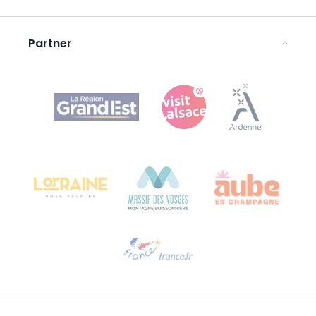
Rechtliche Hinweise
Partner
Agence Régionale du Tourisme Grand Est
Bureau de Colmar (Hauptverwaltung)
Château Kiener – 24 rue de Verdun
68000 COLMAR
Hilfe erwünscht?
Sprechen Sie uns per E-Mail an