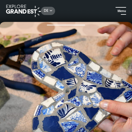
Rechercher un lieu, une activité...
DE
Menu
Sehenswertes in der Region Grand Est
Rund ums Handwerk
Entdecken Sie die Kunst des Geschirrmosaiks und gestalten Sie Ihr eigenes Stück