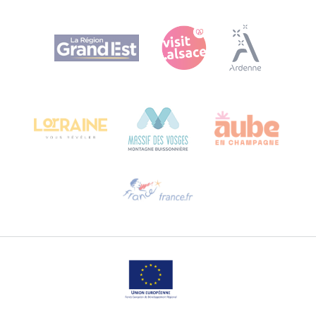
Agence Régionale du Tourisme Grand Est
Bureau de Colmar (Hauptverwaltung)
Château Kiener – 24 rue de Verdun
68000 COLMAR
Hilfe erwünscht?
Sprechen Sie uns per E-Mail an