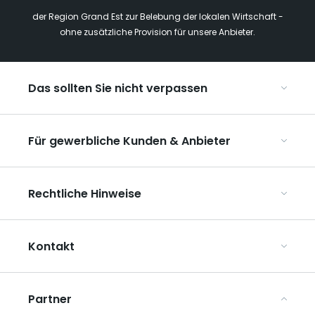
der Region Grand Est zur Belebung der lokalen Wirtschaft -
ohne zusätzliche Provision für unsere Anbieter.
Das sollten Sie nicht verpassen
Mit Kindern in der Region Grand Est
Für gewerbliche Kunden & Anbieter
Die Weihnachtsmärkte im Grand Est
Ribeauvillé, zwischen Weinbergen und Bergen
Organisieren Sie Ihre Kongresse und Seminare
Unsere UNESCO-Welterbestätten
Rechtliche Hinweise
Organisieren Sie Ihre Gruppenreisen
Im Weinbaugebiet Champagne
ART GE kennenlernen
Allgemeine Nutzungsbedingungen
Mediaroom
Kontakt
Datenschutzbestimmungen
Rechtliche Hinweise
Partner