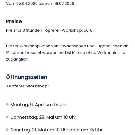
getrocknet, gebrannt und glasiert, damit sie ihren ganzen
Vom 05.04.2026 bis zum 19.07.2026
Glanz entfalten können. Sie können sie dann einige Wochen
später in der Herberie de la Saulx abholen oder sich für einen
Preise
Versand nach Hause entscheiden (gegen einen Aufpreis von
15€). Eine gute Gelegenheit, die Welt der handgefertigten
Preis für 3 Stunden Töpferei-Workshop: 50 €.
Keramik zu entdecken und einen authentischen Moment rund
um das Know-how und die Kreation zu teilen.
Dieser Workshop kann von Erwachsenen und Jugendlichen ab
16 Jahren besucht werden und ist für alle ohne Vorkenntnisse
zugänglich.
Öffnungszeiten
Töpferei-Workshop :
Montag, 6. April um 15 Uhr
Donnerstag, 28. Mai um 18 Uhr
Sonntag, 31. Mai um 10 Uhr oder um 15 Uhr