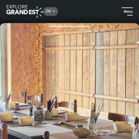
Rechercher un lieu, une activité...
DE
Menu
Sehenswertes in der Region Grand Est
Rund ums Handwerk
Entdecken Sie die Kunst des Töpferns in der Herberie de la Saulx