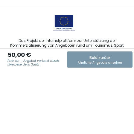
Das Projekt der Internetplattform zur Unterstützung der
Kommerzialisierung von Angeboten rund um Tourismus, Sport,
Kultur und Weintourismus in der Region Grand Est wurde im
50,00 €
Rahmen der Maßnahmen der Europäischen Union zur
Bald zurück
Abfederung der COVID-19-Pandemie vom Europäischen Fonds
Preis ab – Angebot verkauft durch:
Ähnliche Angebote ansehen
für regionale Entwicklung (EFRE) finanziert.
L'Herberie de la Saulx
E-MAIL ADRESSE
*
Agence Régionale du Tourisme Grand Est ©2026 - Alle Rechte
vorbehalten
Allgemeine Nutzungsbedingungen
Impressum und rechtliche Hinweise
Datenschutzbestimmungen