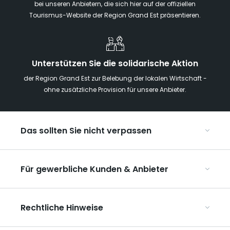
bei unseren Anbietern, die sich hier auf der offiziellen
Tourismus-Website der Region Grand Est präsentieren.
Unterstützen Sie die solidarische Aktion
der Region Grand Est zur Belebung der lokalen Wirtschaft -
ohne zusätzliche Provision für unsere Anbieter.
Das sollten Sie nicht verpassen
Mit Kindern in der Region Grand Est
Für gewerbliche Kunden & Anbieter
Die Weihnachtsmärkte im Grand Est
Ribeauvillé, zwischen Weinbergen und Bergen
Organisieren Sie Ihre Kongresse und Seminare
Unsere UNESCO-Welterbestätten
Rechtliche Hinweise
Organisieren Sie Ihre Gruppenreisen
Im Weinbaugebiet Champagne
ART GE kennenlernen