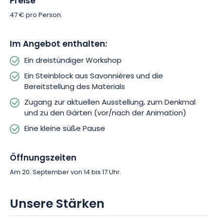
Preise
handwerklich-künstlerische Aktivität! Die ideale Gelegenheit,
die Kunst der Bildhauerei und das lebendige Kulturerbe
47 € pro Person.
Lothringens auf eine ganz neue Art zu entdecken.
Im Angebot enthalten:
Ein dreistündiger Workshop
Ein Steinblock aus Savonnières und die
Bereitstellung des Materials
Zugang zur aktuellen Ausstellung, zum Denkmal
und zu den Gärten (vor/nach der Animation)
Eine kleine süße Pause
Öffnungszeiten
Am 20. September von 14 bis 17 Uhr.
Unsere Stärken