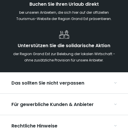
Buchen Sie Ihren Urlaub direkt
bei unseren Anbietern, die sich hier auf der offiziellen
Tourismus-Website der Region Grand Est präsentieren.
Unterstützen Sie die solidarische Aktion
der Region Grand Est zur Belebung der lokalen Wirtschaft -
ohne zusätzliche Provision für unsere Anbieter.
Das sollten Sie nicht verpassen
Mit Kindern in der Region Grand Est
Für gewerbliche Kunden & Anbieter
Die Weihnachtsmärkte im Grand Est
Ribeauvillé, zwischen Weinbergen und Bergen
Organisieren Sie Ihre Kongresse und Seminare
Unsere UNESCO-Welterbestätten
Rechtliche Hinweise
Organisieren Sie Ihre Gruppenreisen