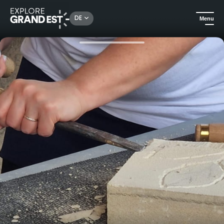
Rechercher un lieu, une activité...
DE
Menu
Sehenswertes in der Region Grand Est
Kunst & Kultur
Steinbildhauerei-Workshop