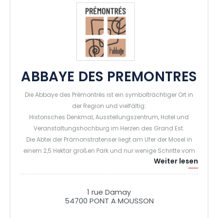
ABBAYE DES PREMONTRES
Die Abbaye des Prémontrés ist ein symbolträchtiger Ort in
der Region und vielfältig:
Historisches Denkmal, Ausstellungszentrum, Hotel und
Veranstaltungshochburg im Herzen des Grand Est.
Die Abtei der Prämonstratenser liegt am Ufer der Mosel in
einem 2,5 Hektar großen Park und nur wenige Schritte vom
Weiter lesen
Stadtzentrum von Pont à Mousson entfernt, wo Sie alle
Annehmlichkeiten finden (Bars, Restaurants, Geschäfte,
Schwimmbad, Spielmöglichkeiten für Kinder).
1 rue Damay
Diese ideale Lage im Herzen Lothringens ermöglicht es
54700 PONT A MOUSSON
Ihnen, Städte voller Geschichte und Kultur wie Metz, Nancy,