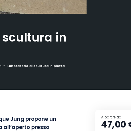
 scultura in
a
Laboratorio di scultura in pietra
A partire da
lique Jung propone un
47,00 
a all’aperto presso