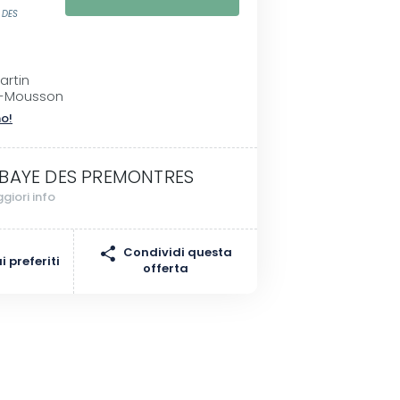
 DES
artin
à-Mousson
no!
BAYE DES PREMONTRES
giori info
Condividi questa
 preferiti
offerta