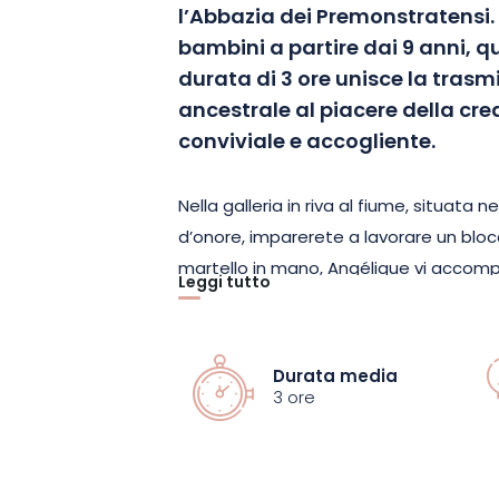
l’Abbazia dei Premonstratensi. A
bambini a partire dai 9 anni, q
durata di 3 ore unisce la trasm
ancestrale al piacere della cr
conviviale e accogliente.
Nella galleria in riva al fiume, situata n
d’onore, imparerete a lavorare un blocc
martello in mano, Angélique vi accom
Leggi tutto
volume, scolpendo la materia per far e
scelta. A questa fase manuale si aggiu
di colorazione con pigmenti naturali, is
Durata media
medievali.
3 ore
Questa esperienza sensoriale e immers
degli attrezzi, dai consigli personalizzat