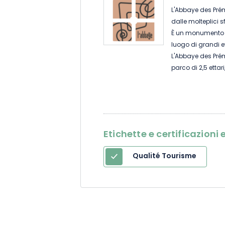
L'Abbaye des Pré
dalle molteplici s
È un monumento st
luogo di grandi e
L'Abbaye des Prémo
parco di 2,5 ettar
Mousson, dove trove
negozi, piscina, 
Questa posizione 
visitare città ric
Liverdun e Toul, t
Etichette e certificazion
a pochi chilometr
Se siete più appas
Qualité Tourisme
Saona o voie bleu
monumento imperdi
le abilità.
Durante tutto l'
temporanee e ven
gamma di eventi