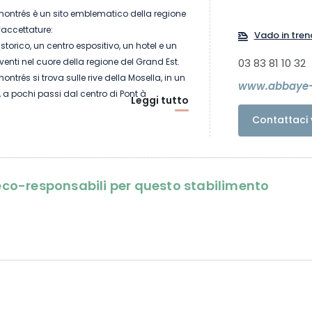
montrés è un sito emblematico della regione
faccettature:
Vado in tren
orico, un centro espositivo, un hotel e un
venti nel cuore della regione del Grand Est.
03 83 81 10 32
ntrés si trova sulle rive della Mosella, in un
www.abbaye-
i, a pochi passi dal centro di Pont à
Leggi tutto
rete tutti i servizi necessari (bar, ristoranti,
Contattaci 
area giochi per bambini).
ideale, nel cuore della Lorena, permette di
che di storia e cultura come Metz, Nancy,
utte facilmente raggiungibili dall'autostrada,
i eco-responsabili per questo stabilimento
i di distanza.
sionati di natura, la pista ciclabile Mosella-
e si trova a soli 5 minuti da questo
bile, e ci sono numerosi sentieri per tutte
anno vengono organizzate mostre
gono offerte visite guidate e una vasta
.