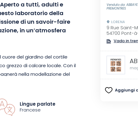
perto a tutti, adulti e
Venduto da: ABBAYE
PREMONTRES
uesto laboratorio della
issione di un savoir-faire
LORENA
9 Rue Saint-M
eazione, in un’atmosfera
54700 Pont-
Vado in tre
el cuore del giardino del cortile
AB
o grezzo di calcare locale. Con il
mag
pagnerà nella modellazione del
mergere il motivo di vostra
Aggiungi ai
nge un tocco artistico: un lavoro
pirato alle tradizioni antiche e
Lingue parlate
Francese
iva sarà scandita dal tintinnio
i dell’artista e dalla