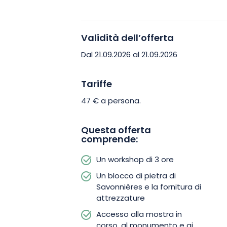
soddisfazione di creare con le proprie 
questo laboratorio, una pausa dolce deli
Validità dell’offerta
Prenotate subito questo laboratorio p
Dal 21.09.2026 al 21.09.2026
Premonstratensi e venite a sperimenta
artistica unica! L’occasione ideale per 
Tariffe
della scultura e il patrimonio vivente d
47 € a persona.
Questa offerta
comprende:
Un workshop di 3 ore
Un blocco di pietra di
Savonnières e la fornitura di
attrezzature
Accesso alla mostra in
corso, al monumento e ai