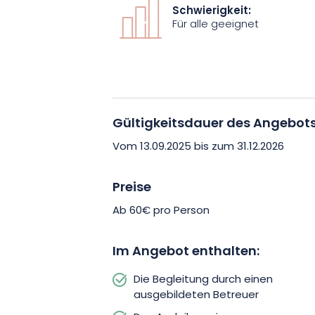
Abenteuer bestehen.
Schwierigkeit:
Für alle geeignet
Für Ihren Komfort ist die Ausrüstung inbe
Ihnen ein halbstarres oder vollgefede
Helm zur Verfügung, um Ihre Sicherheit
sich aus, und los geht’s für einen halbe
Entdeckungen!
Gültigkeitsdauer des Angebot
Vom 13.09.2025 bis zum 31.12.2026
Buchen Sie jetzt Ihren geführten Ausf
und erobern Sie die Vogesen auf eine A
Preise
unvergessliche Erinnerungen bescheren
Ab 60€ pro Person
Im Angebot enthalten:
Die Begleitung durch einen
ausgebildeten Betreuer