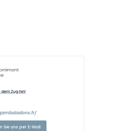
ornimont
se
t dem Zug hin!
3
gambaladons.fr/
n Sie uns per E-Mail