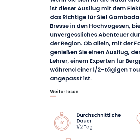
Wenn Sie sich für die Natur un
ist dieser Ausflug mit dem El
das Richtige für Sie! Gambadalo
Bresse in den Hochvogesen, bie
unvergessliches Abenteuer du
der Region. Ob allein, mit der 
genießen Sie einen Ausflug, de
Lehrer, einem Experten für Berg
während einer 1/2-tägigen Tour
angepasst ist.
Weiter lesen
Erkunden Sie die Naturschätze der 
durch den Wald. Sie werden auch ste
Panoramen über das Tal nehmen! Bei 
Durchschnittliche
Dauer
Erfahrung können Sie die Schönheit de
1/2 Tag
genießen und gleichzeitig Momente erl