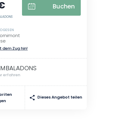
 €
Buchen
BALADONS
VOGESEN
Cornimont
sse
t dem Zug hin!
MBALADONS
r erfahren
oriten
Dieses Angebot teilen
gen