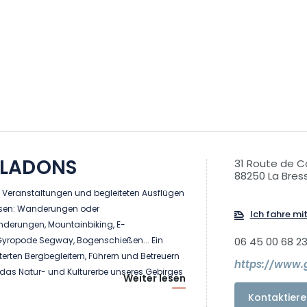
LADONS
31 Route de C
88250 La Bres
 Veranstaltungen und begleiteten Ausflügen
sen: Wanderungen oder
Ich fahre mi
erungen, Mountainbiking, E-
Gyropode Segway, Bogenschießen... Ein
06 45 00 68 2
rten Bergbegleitern, Führern und Betreuern
https://www.
das Natur- und Kulturerbe unseres Gebirges
Weiter lesen
Geselligkeit zu entdecken.
Kontaktiere