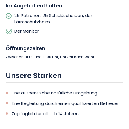
Erfahrung des Tontaubenschießens in Vittel. Buchen Sie jetzt
Im Angebot enthalten:
Ihre Session und erleben Sie eine Erfahrung, die
25 Patronen, 25 Schießscheiben, der
Geschicklichkeit, Herausforderung und Spaß miteinander
Lärmschutzhelm
verbindet. Eine einmalige Gelegenheit, Sport und Natur bei
Ihrem Besuch im Grand Est zu verbinden!
Der Monitor
Öffnungszeiten
Zwischen 14:00 und 17:00 Uhr, Uhrzeit nach Wahl.
Unsere Stärken
Eine authentische natürliche Umgebung
Eine Begleitung durch einen qualifizierten Betreuer
Zugänglich für alle ab 14 Jahren