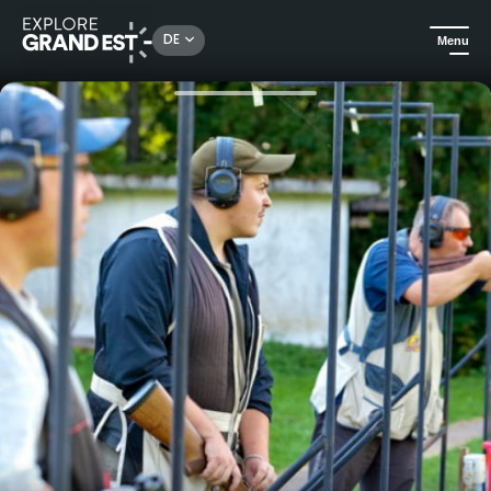
Rechercher un lieu, une activité...
DE
Menu
Sehenswertes in der Region Grand Est
Natur
Entdeckung von Ball-Trap