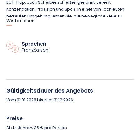
Ball-Trap, auch Scheibenschießen genannt, vereint
Konzentration, Präzision und Spaß. In einer von Fachleuten
betreuten Umgebung lernen Sie, auf bewegliche Ziele zu
Weiter lesen
zielen und zu schießen. Die Ausbilder stehen Ihnen mit
Ratschlägen zur Seite, die auf Ihr Niveau abgestimmt sind. Ob
Anfänger oder erfahrener Sportler, dieser Kurs garantiert
Ihnen Nervenkitzel und spürbare Fortschritte.
Sprachen
Französisch
Der in der Nähe der Naturgebiete von Vittel gelegene
Tontaubenschießstand profitiert von einer
außergewöhnlichen Umgebung, die Ihnen ein
unvergessliches Erlebnis im Freien bietet. Umgeben von viel
Grün vereint dieser Ort Entspannung und Sport für einen
Gültigkeitsdauer des Angebots
spielerischen Moment, den Sie mit Freunden, der Familie oder
Vom 01.01.2026 bis zum 31.12.2026
sogar allein verbringen können. Zwischen persönlichen
Herausforderungen und gemeinsamem Lachen findet diese
Aktivität in einer freundlichen und dynamischen Atmosphäre
Preise
statt.
Ab 14 Jahren, 35 € pro Person.
Wecken Sie Ihren Wettbewerbsgeist und testen Sie die