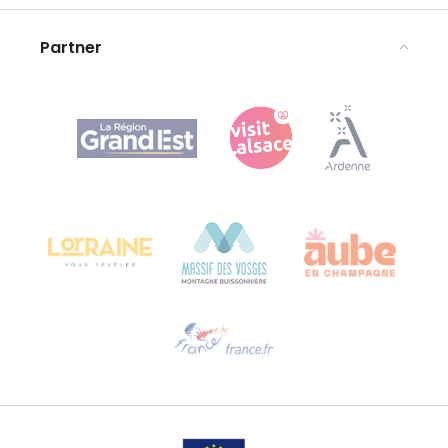
Rechtliche Hinweise
Partner
Agence Régionale du Tourisme Grand Est
Bureau de Colmar (Hauptverwaltung)
Château Kiener – 24 rue de Verdun
68000 COLMAR
Hilfe erwünscht?
Sprechen Sie uns per E-Mail an