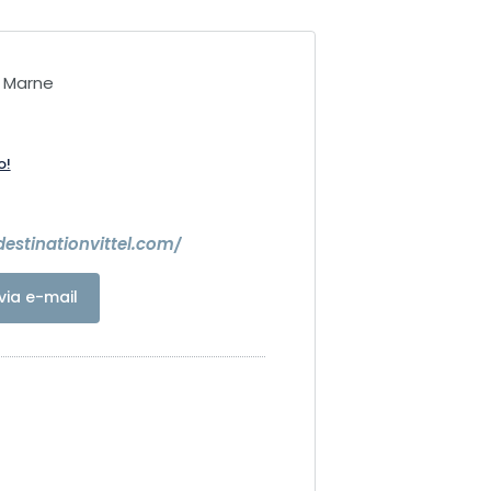
a Marne
o!
estinationvittel.com/
via e-mail