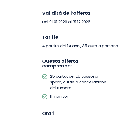
un'atmosfera amichevole e dinamica.
Validità dell’offerta
Risvegliate il vostro spirito competitivo
Dal 01.01.2026 al 31.12.2026
Prenotate subito la vostra sessione e 
unisce abilità, sfida e divertimento. 
Tariffe
sport e natura quando siete nel Grand 
A partire dai 14 anni, 35 euro a persona
Questa offerta
comprende:
25 cartucce, 25 vassoi di
sparo, cuffie a cancellazione
del rumore
Il monitor
Orari