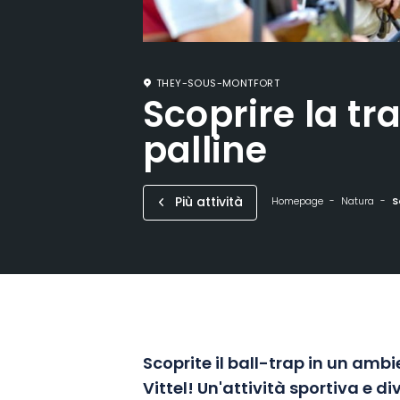
THEY-SOUS-MONTFORT
Scoprire la tr
palline
Più attività
Homepage
Natura
S
Scoprite il ball-trap in un amb
Vittel! Un'attività sportiva e di