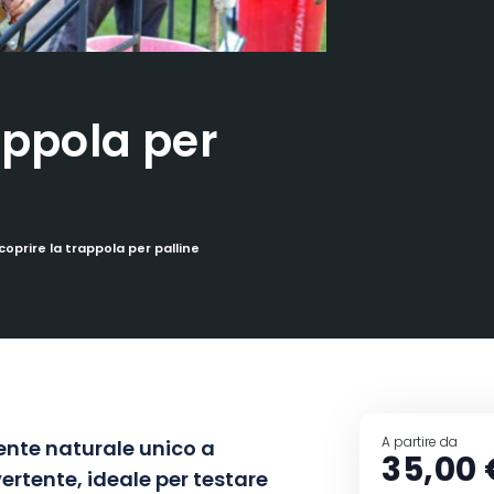
appola per
coprire la trappola per palline
A partire da
iente naturale unico a
35,00 
vertente, ideale per testare