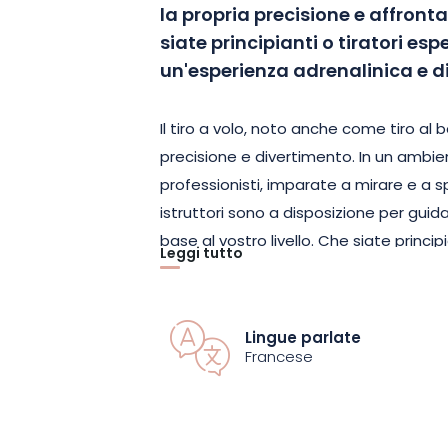
la propria precisione e affronta
siate principianti o tiratori esp
un'esperienza adrenalinica e d
Il tiro a volo, noto anche come tiro al 
precisione e divertimento. In un ambi
professionisti, imparate a mirare e a sp
istruttori sono a disposizione per guidar
base al vostro livello. Che siate princip
Leggi tutto
sessione vi regalerà emozioni e vi aiuter
Situato vicino alle aree naturali di Vitte
Lingue parlate
di una cornice eccezionale per un'esp
Francese
Circondato dal verde, questo luogo uni
momento divertente da condividere con
da soli. Tra sfide personali e risate con