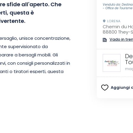
re sfide all'aperto. Che
Venduto da: Destinat
- Office de Tourisme 
erti, questa è
ivertente.
LORENA
Chemin du Hau
88800 They-S
bersaglio, unisce concentrazione,
Vado in tre
ente supervisionato da
arare a bersagli mobili. Gli
De
To
vi, con consigli personalizzati in
mag
ianti o tiratori esperti, questa
à a fare progressi significativi.
Aggiungi ai
l, il poligono di tiro a segno gode
erienza memorabile all'aperto.
sce relax e sport per un
 gli amici, la famiglia o anche
divise, questa attività si svolge in