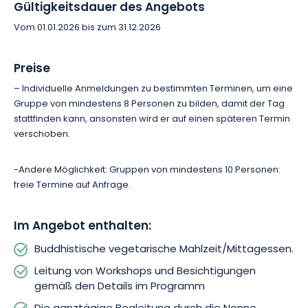
Hütte im Herzen des Waldes wohnt, um ihre Erfahrungen auf
Gültigkeitsdauer des Angebots
eine ganz neue Art zu teilen. Diese wird Ihnen die Liebe zur
Vom 01.01.2026 bis zum 31.12.2026
Natur und das Wissen um die Stille näher bringen.
Preise
Genießen Sie neben der Entdeckungstour ein buddhistisches
Essen, das auf Wunsch auch glutenfrei und vegetarisch
– Individuelle Anmeldungen zu bestimmten Terminen, um eine
erhältlich ist. Das Paket richtet sich an alle Personen über 16
Gruppe von mindestens 8 Personen zu bilden, damit der Tag
Jahre und ist besonders für Menschen mit Unruhezuständen,
stattfinden kann, ansonsten wird er auf einen späteren Termin
Stress etc. geeignet. Die Meditationen sind auch für Anfänger
verschoben.
zugänglich!
-Andere Möglichkeit: Gruppen von mindestens 10 Personen:
Die Erfahrung erfordert das Tragen von weicher und
freie Termine auf Anfrage.
bequemer Kleidung, z. B. Wanderschuhe. Da es sich nicht um
eine Gruppentherapie handelt, ist das Abenteuer am
Im Angebot enthalten:
Nachmittag den persönlichen Kreationen gewidmet, wobei
die Intimsphäre vollständig respektiert wird.
Buddhistische vegetarische Mahlzeit/Mittagessen.
Leitung von Workshops und Besichtigungen
Buchen Sie jetzt und erleben Sie eine ganz neue Auszeit im
gemäß den Details im Programm
Elsass bei einem Tag buddhistischer Vertiefung im Zen-