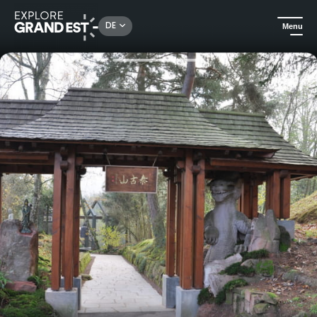
Rechercher un lieu, une activité...
DE
Menu
Sehenswertes in der Region Grand Est
Natur
Buddhistischer Eintauchtag im Zen-Tempel Elsass