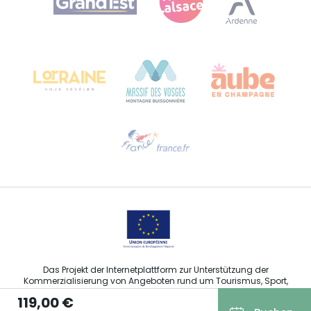
Bureau de Colmar (Hauptverwaltung)
Château Kiener – 24 rue de Verdun
68000 COLMAR
Hilfe erwünscht?
Sprechen Sie uns per E-Mail an
Das Projekt der Internetplattform zur Unterstützung der
Kommerzialisierung von Angeboten rund um Tourismus, Sport,
Kultur und Weintourismus in der Region Grand Est wurde im
119,00 €
Rahmen der Maßnahmen der Europäischen Union zur