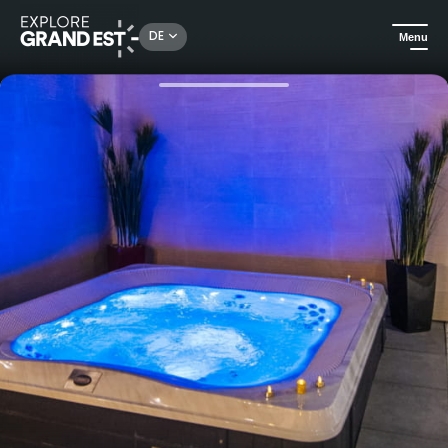
Rechercher un lieu, une activité...
DE
Menu
Sehenswertes in der Region Grand Est
Wellness
Geschenkgutschein Espace Détente Au Cheval Blanc