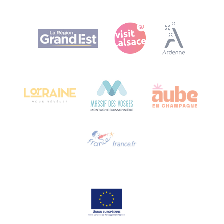
Agence Régionale du Tourisme Grand Est
Bureau de Colmar (Hauptverwaltung)
Château Kiener – 24 rue de Verdun
68000 COLMAR
Hilfe erwünscht?
Sprechen Sie uns per E-Mail an