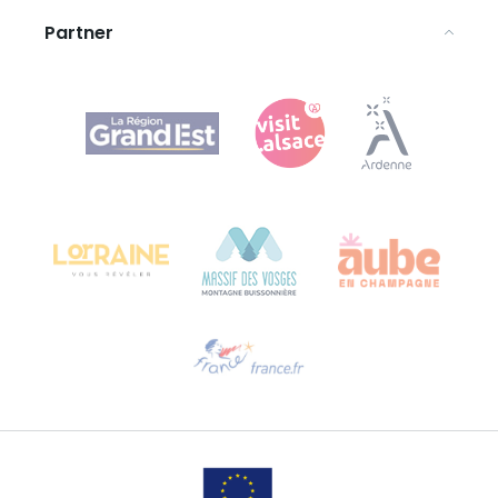
Partner
Agence Régionale du Tourisme Grand Est
Bureau de Colmar (Hauptverwaltung)
Château Kiener – 24 rue de Verdun
68000 COLMAR
Hilfe erwünscht?
Sprechen Sie uns per E-Mail an