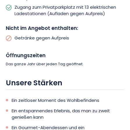
Zugang zum Privatparkplatz mit 13 elektrischen
Warum also zögern? Mit einem Geschenkgutschein, der bis zu
Ladestationen (Aufladen gegen Aufpreis)
730 Tage nach dem Kauf gültig ist, gönnen Sie sich diesen
einzigartigen Aufenthalt oder machen Sie ihn zu einem
Nicht im Angebot enthalten:
unvergesslichen Geschenk!
Getränke gegen Aufpreis
Öffnungszeiten
Das ganze Jahr über jeden Tag geöffnet.
Unsere Stärken
Ein zeitloser Moment des Wohlbefindens
Ein entspannendes Erlebnis, das man zu zweit
genießen kann
Ein Gourmet-Abendessen und ein