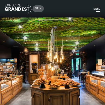
Rechercher un lieu, une activité...
DE
Menu
Sehenswertes in der Region Grand Est
Urlaubsideen
Geschenkgutschein : Aufenthalt Parenthèse Délicieuse 1 Nacht in La Chenaudière