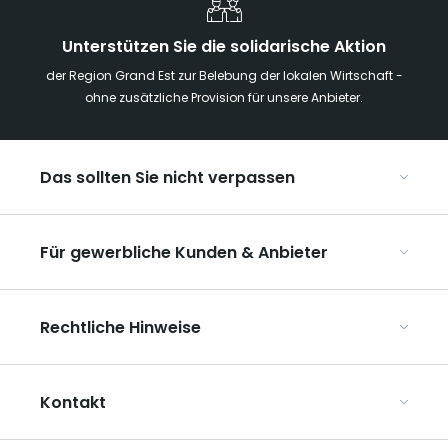
Unterstützen Sie die solidarische Aktion
der Region Grand Est zur Belebung der lokalen Wirtschaft -
ohne zusätzliche Provision für unsere Anbieter.
Das sollten Sie nicht verpassen
Mit Kindern in der Region Grand Est
Für gewerbliche Kunden & Anbieter
Die Weihnachtsmärkte im Grand Est
Ribeauvillé, zwischen Weinbergen und Bergen
Organisieren Sie Ihre Kongresse und Seminare
Unsere UNESCO-Welterbestätten
Rechtliche Hinweise
Organisieren Sie Ihre Gruppenreisen
Im Weinbaugebiet Champagne
ART GE kennenlernen
Allgemeine Nutzungsbedingungen
Mediaroom
Kontakt
Datenschutzbestimmungen
Rechtliche Hinweise