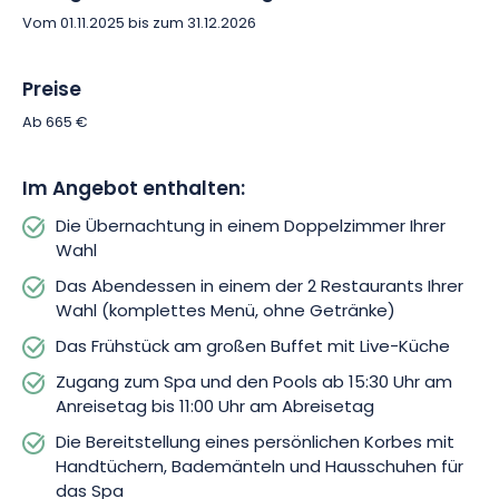
Geschmackserlebnis verwöhnen!
Vom 01.11.2025 bis zum 31.12.2026
Und weil das Wohlbefinden nicht bei der Gastronomie aufhört,
Preise
können Sie das Paket mit einer Entspannungssitzung
abrunden. Sie haben unbegrenzten Zugang zum Spa von 15:30
Ab 665 €
Uhr am Anreisetag bis 11:00 Uhr am Abreisetag und tauchen in
eine 2.500 m² große Oase der Ruhe ein! Hier erwarten Sie 4
Im Angebot enthalten:
Pools, 5 Saunen, ein Dampfbad-Tepidarium, ein belebendes
nordisches Bad, Sinnesduschen, Sprudelstrände sowie
Die Übernachtung in einem Doppelzimmer Ihrer
hängende Ruhenester. Sie erhalten einen persönlichen Korb
Wahl
mit Handtüchern, Bademänteln und Hausschuhen, damit jeder
Das Abendessen in einem der 2 Restaurants Ihrer
Moment im Spa ein sanftes Erlebnis wird.
Wahl (komplettes Menü, ohne Getränke)
Die Einrichtung hat an jedes Detail gedacht, um Ihren Komfort
Das Frühstück am großen Buffet mit Live-Küche
zu gewährleisten. Nutzen Sie die private Terrasse zum
Zugang zum Spa und den Pools ab 15:30 Uhr am
Entspannen, den WLAN-Zugang, um in Verbindung zu bleiben,
Anreisetag bis 11:00 Uhr am Abreisetag
und den kostenlosen Parkplatz, um Ihre Anreise zu erleichtern.
Die Bereitstellung eines persönlichen Korbes mit
Für diejenigen, die auf nachhaltige Mobilität Wert legen, bietet
Handtüchern, Bademänteln und Hausschuhen für
der Zugang zum Privatparkplatz 13 Elektroanschlüsse
das Spa
(Aufladen gegen Aufpreis).