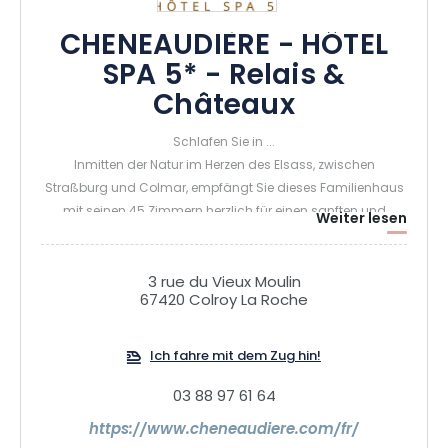
CHENEAUDIÈRE - HÔTEL
SPA 5* - Relais &
Châteaux
Schlafen Sie in ...
Inmitten der Natur im Herzen des Elsass, zwischen
Straßburg und Colmar, empfängt Sie dieses Familienhaus
mit seinen 45 Zimmern herzlich für einen sanften und
Weiter lesen
friedlichen Aufenthalt, der dem Geist der Relais Châteaux
seit fast 50 Jahren treu ist.
3 rue du Vieux Moulin
67420 Colroy La Roche
Lassen Sie die Seele baumeln...
Das Nature-Spa von La Cheneaudière befindet sich
Ich fahre mit dem Zug hin!
inmitten einer geschützten Natur, die auf Gelassenheit reimt:
Mineralien, Pflanzen, Holz... Eine Welt voller reinem Wasser,
03 88 97 61 64
Licht und Wärme, in der Sie neue Energie tanken können. Zu
Ihrem Glück stehen Ihnen 2500 m2 zur Verfügung, die dem
https://www.cheneaudiere.com/fr/