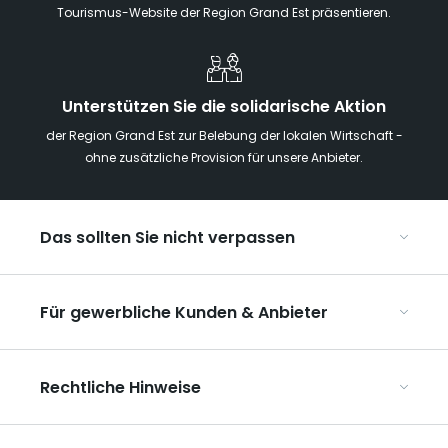
Tourismus-Website der Region Grand Est präsentieren.
Unterstützen Sie die solidarische Aktion
der Region Grand Est zur Belebung der lokalen Wirtschaft -
ohne zusätzliche Provision für unsere Anbieter.
Das sollten Sie nicht verpassen
Mit Kindern in der Region Grand Est
Für gewerbliche Kunden & Anbieter
Die Weihnachtsmärkte im Grand Est
Ribeauvillé, zwischen Weinbergen und Bergen
Organisieren Sie Ihre Kongresse und Seminare
Unsere UNESCO-Welterbestätten
Rechtliche Hinweise
Organisieren Sie Ihre Gruppenreisen
Im Weinbaugebiet Champagne
ART GE kennenlernen
Allgemeine Nutzungsbedingungen