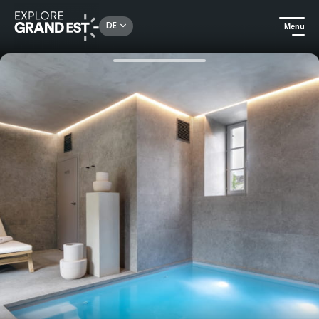
Rechercher un lieu, une activité...
DE
Menu
Sehenswertes in der Region Grand Est
Urlaubsideen
Silentio-Paket - Wellness- und Gastronomie-Eskapade im Château Wallerand