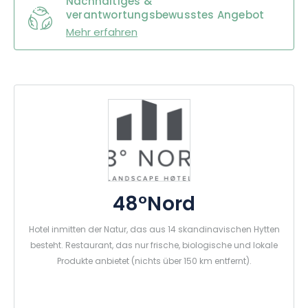
Sauna. Sie können sich auch für die Hytte “Fjell und Nordisches
Nachhaltiges &
verantwortungsbewusstes Angebot
Bad” entscheiden, in der Sie neben der Sauna auch zu zweit
im Nordischen Bad entspannen können.
Mehr erfahren
Treffen Sie Ihre Wahl und verbringen Sie einen Aufenthalt im
Herzen der Natur.
48°Nord
Hotel inmitten der Natur, das aus 14 skandinavischen Hytten
besteht. Restaurant, das nur frische, biologische und lokale
Produkte anbietet (nichts über 150 km entfernt).