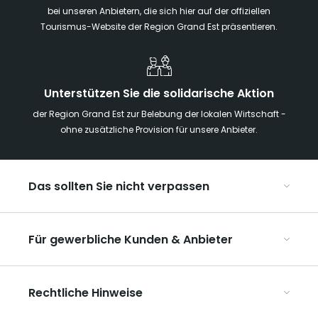
bei unseren Anbietern, die sich hier auf der offiziellen
Tourismus-Website der Region Grand Est präsentieren.
Unterstützen Sie die solidarische Aktion
der Region Grand Est zur Belebung der lokalen Wirtschaft -
ohne zusätzliche Provision für unsere Anbieter.
Das sollten Sie nicht verpassen
Mit Kindern in der Region Grand Est
Für gewerbliche Kunden & Anbieter
Die Weihnachtsmärkte im Grand Est
Ribeauvillé, zwischen Weinbergen und Bergen
Organisieren Sie Ihre Kongresse und Seminare
Unsere UNESCO-Welterbestätten
Rechtliche Hinweise
Organisieren Sie Ihre Gruppenreisen
Im Weinbaugebiet Champagne