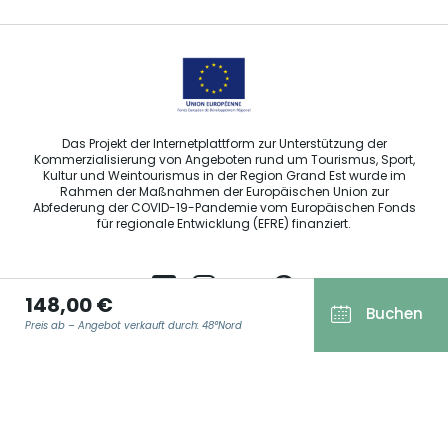
Das Projekt der Internetplattform zur Unterstützung der
Kommerzialisierung von Angeboten rund um Tourismus, Sport,
Kultur und Weintourismus in der Region Grand Est wurde im
Rahmen der Maßnahmen der Europäischen Union zur
Abfederung der COVID-19-Pandemie vom Europäischen Fonds
für regionale Entwicklung (EFRE) finanziert.
148,00 €
Buchen
Preis ab – Angebot verkauft durch: 48°Nord
Agence Régionale du Tourisme Grand Est ©2026 - Alle Rechte
vorbehalten
Allgemeine Nutzungsbedingungen
E-MAIL ADRESSE
*
Impressum und rechtliche Hinweise