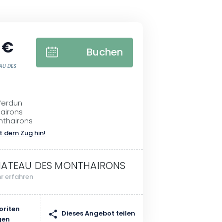
 €
Buchen
EAU DES
Verdun
hairons
nthairons
t dem Zug hin!
ATEAU DES MONTHAIRONS
r erfahren
oriten
Dieses Angebot teilen
gen