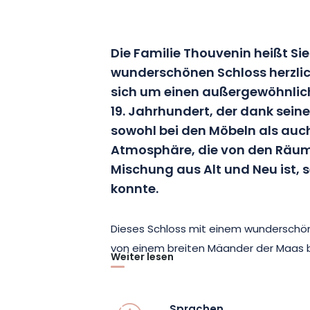
Die Familie Thouvenin heißt Si
wunderschönen Schloss herzlic
sich um einen außergewöhnlic
19. Jahrhundert, der dank seine
sowohl bei den Möbeln als auch 
Atmosphäre, die von den Räuml
Mischung aus Alt und Neu ist,
konnte.
Dieses Schloss mit einem wunderschön
von einem breiten Mäander der Maas b
Weiter lesen
Zimmer, darunter 3 Appartements, in 
untergebracht werden können. Wählen
Zimmerstilen (Schlossgeist, Blumennote