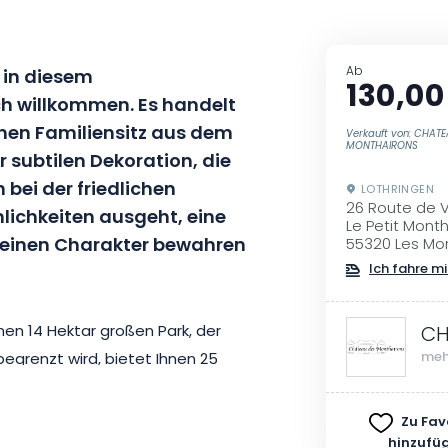
Ab
e in diesem
130,00
h willkommen. Es handelt
hen Familiensitz aus dem
Verkauft von: CHAT
MONTHAIRONS
r subtilen Dekoration, die
bei der friedlichen
LOTHRINGEN
26 Route de 
ichkeiten ausgeht, eine
Le Petit Mont
 seinen Charakter bewahren
55320 Les Mo
Ich fahre mi
en 14 Hektar großen Park, der
CH
meh
egrenzt wird, bietet Ihnen 25
denen große Familien
 Sie aus den verschiedenen
Zu Fav
…). Sie werden zweifellos Ihr
hinzufü