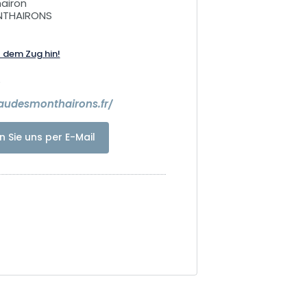
hairon
NTHAIRONS
t dem Zug hin!
5
eaudesmonthairons.fr/
n Sie uns per E-Mail