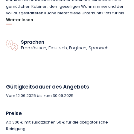
Komfort mit Umweltfreundlichkeit verbindet. Mit seinen zwei
gemütlichen Kabinen, dem geselligen Wohnzimmer und der
voll ausgestatteten Küche bietet diese Unterkunft Platz für bis
zu 6 Personen. Die Panoramaterrasse bietet Ihnen
Weiter lesen
unvergessliche Momente der Entspannung mit Blick auf
spektakuläre Sonnenuntergänge.
Sprachen
Französisch, Deutsch, Englisch, Spanisch
Entdecken Sie auf dem Wasser wilde Buchten, beobachten Sie
die emblematischen Vögel des Sees und genießen Sie die
Freuden des Badens oder Angelns. Dieses Erlebnis ist ohne
Führerschein zugänglich und lädt Sie dazu ein, die
vergehende Zeit im beruhigenden Rhythmus des Wassers zu
genießen.
Gültigkeitsdauer des Angebots
Vom 12.06.2025 bis zum 30.09.2025
Nutzen Sie die Gelegenheit, ein Abenteuer am Wasser zu
erleben. Buchen Sie jetzt Ihren Aufenthalt im Hausboot auf
dem Lac du Der und lassen Sie sich von der Magie dieses
Preise
Ortes tragen!
Ab 300 € mit zusätzlichen 50 € für die obligatorische
Reinigung.