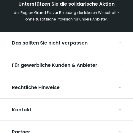
Unterstützen Sie die solidarische Aktion
der Region Grand Est zur Belebung der lokalen Wirtschaft -
ohne zusätzliche Provision für unsere Anbieter.
Das sollten Sie nicht verpassen
Mit Kindern in der Region Grand Est
Für gewerbliche Kunden & Anbieter
Die Weihnachtsmärkte im Grand Est
Ribeauvillé, zwischen Weinbergen und Bergen
Organisieren Sie Ihre Kongresse und Seminare
Unsere UNESCO-Welterbestätten
Rechtliche Hinweise
Organisieren Sie Ihre Gruppenreisen
Im Weinbaugebiet Champagne
ART GE kennenlernen
Allgemeine Nutzungsbedingungen
Mediaroom
Kontakt
Datenschutzbestimmungen
Rechtliche Hinweise
Partner