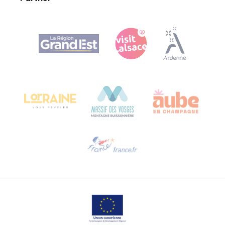
Agence Régionale du Tourisme Grand Est
Bureau de Colmar (Hauptverwaltung)
Château Kiener – 24 rue de Verdun
68000 COLMAR
Hilfe erwünscht?
Sprechen Sie uns per E-Mail an