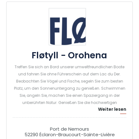
Fløtyll - Orohena
Treffen Sie sich an Bord unserer umweltfreundlichen Boote
und fahren Sie ohne Führerschein auf dem Lac du Der.
Beobachten Sie Vögel und Fische, segeln Sie zum besten
Platz, um den Sonnenuntergang zu genießen. Schwimmen
Sie, angeln Sie, machen Sie einen Spaziergang in der
unberührten Natur. Genießen Sie die hochwertigen
Weiter lesen
Leistungen dieser komfortablen und umweltfreundlichen
ungewöhnlichen Unterkunft mit Terrassen und
Panoramablick für einen unvergesslichen Aufenthalt. Unsere
Port de Nemours
in Frankreich hergestellten Houseboats sind echte Häuser
52290 Éclaron-Braucourt-Sainte-Livière
auf dem Wasser. Sie sind für sechs Personen konzipiert und