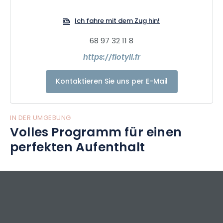
bieten zwei gemütliche Kabinen, ein einladendes
Ich fahre mit dem Zug hin!
Wohnzimmer und eine voll ausgestattete Küche.
68 97 32 11 8
https://flotyll.fr
Kontaktieren Sie uns per E-Mail
IN DER UMGEBUNG
Volles Programm für einen
perfekten Aufenthalt