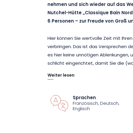
nehmen und sich wieder auf das Wes
Nutchel-Hütte „Classique Bain Nord
6 Personen – zur Freude von Groß un
Hier können Sie wertvolle Zeit mit Ihre
verbringen. Das ist das Versprechen d
es hier keine unnötigen Ablenkungen, 
schlicht eingerichtet, damit Sie die (
Weiter lesen
Suchen Sie nicht nach WLAN. Es gibt ke
bietet Ihnen die Nutchel-Hütte „Class
Besseres: einen atemberaubenden Blic
Sprachen
Französisch, Deutsch,
Vogesen. Eine Aussicht, die Sie von Ih
Englisch
sogar vom Inneren der Hütte aus bewu
großen Stahlverglasungen ausgestatte