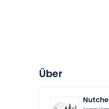
Über
Nutche