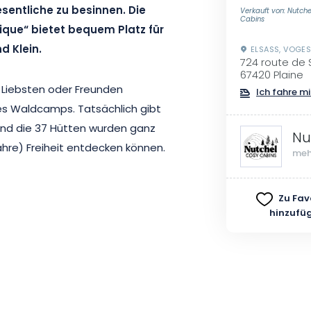
entliche zu besinnen. Die
Verkauft von: Nutch
Cabins
ique“ bietet bequem Platz für
d Klein.
ELSASS, VOGE
724 route de
67420 Plaine
n Liebsten oder Freunden
Ich fahre mi
es Waldcamps. Tatsächlich gibt
und die 37 Hütten wurden ganz
Nu
wahre) Freiheit entdecken können.
meh
ins. Auch keinen Fernseher. Dafür
Zu Fav
ique Bain Nordique“ etwas
hinzufü
k auf das Bruche-Tal und die
rer überdachten Terrasse oder
ndern können, da diese mit zwei
t ist.