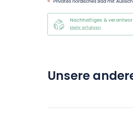
Privates nordisches Bad mit Aussich
ausgestatteten Küche und einem Gasgr
Name schon sagt, finden Sie dort ein n
Nachhaltiges & verantwo
vollkommen entspannen können.
Mehr erfahren
Unsere ander