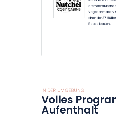
Auf einem 7 Hekt
atemberaubendem
Vogesenmassiv he
einer der 37 Hüt
Elsass besteht.
Es wird alles geta
Sie zu einem aut
zu sich selbst, Ih
gemütliche und b
entsteht durch d
bequemen Betten 
mit einem Holzofe
Neben der Entspa
IN DER UMGEBUNG
Bäder in einigen 
Volles Progra
kleine Abenteuer 
Aufenthalt
und Radwege in de
der kreativen Akt