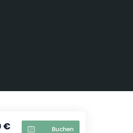
ssische Hütte mit nordischem Bad
0 €
Buchen