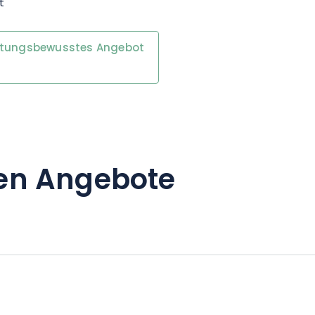
t
ill ausgestattet. Und wie der
ordisches Bad, in dem Sie sich
rtungsbewusstes Angebot
en Angebote