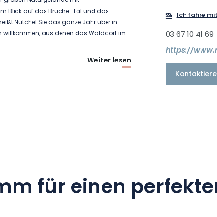
ar großen Naturgelände mit
 Blick auf das Bruche-Tal und das
Ich fahre mi
ißt Nutchel Sie das ganze Jahr über in
ten willkommen, aus denen das Walddorf im
03 67 10 41 69
https://www.
Weiter lesen
n, um Ihnen ein Erlebnis zu bieten, bei dem
Kontaktiere
hentischeren Leben zurückfinden und wieder
ren Lieben und der Natur finden können. Die
ehagliche Atmosphäre in jeder Hütte
ie Beleuchtung mit Kerzen und Öllampen, die
und Sitzgelegenheiten sowie die Beheizung
n.
nnung, die die Ruhe oder die nordischen
Hütten bieten, sind unsere Gäste eingeladen,
mm für einen perfekte
zu erleben – dank der zahlreichen Wander-
r Region, der vielen Spiele im Freien und
ivitäten, die auf dem Gelände angeboten