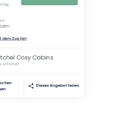
el Cosy
SEN
 Salm
t dem Zug hin!
tchel Cosy Cabins
r erfahren
oriten
Dieses Angebot teilen
gen