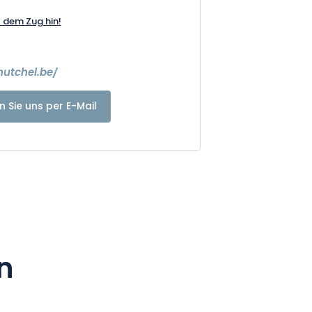
t dem Zug hin!
nutchel.be/
n Sie uns per E-Mail
n