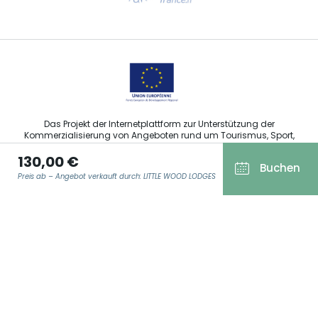
Sprechen Sie uns per E-Mail an
Das Projekt der Internetplattform zur Unterstützung der
Kommerzialisierung von Angeboten rund um Tourismus, Sport,
Kultur und Weintourismus in der Region Grand Est wurde im
130,00 €
Rahmen der Maßnahmen der Europäischen Union zur
Buchen
Abfederung der COVID-19-Pandemie vom Europäischen Fonds
Preis ab – Angebot verkauft durch: LITTLE WOOD LODGES
für regionale Entwicklung (EFRE) finanziert.
E-MAIL ADRESSE
*
Agence Régionale du Tourisme Grand Est ©2026 - Alle Rechte
vorbehalten
Allgemeine Nutzungsbedingungen