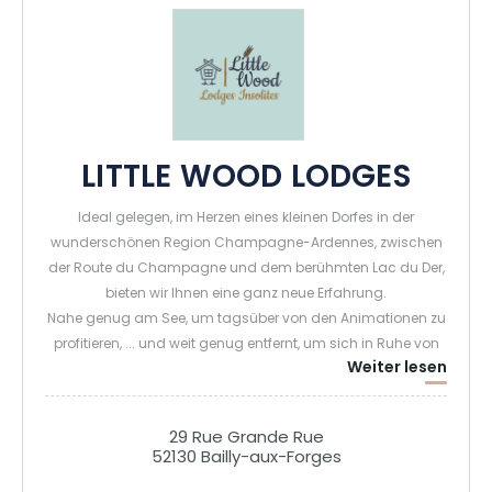
LITTLE WOOD LODGES
Ideal gelegen, im Herzen eines kleinen Dorfes in der
wunderschönen Region Champagne-Ardennes, zwischen
der Route du Champagne und dem berühmten Lac du Der,
bieten wir Ihnen eine ganz neue Erfahrung.
Nahe genug am See, um tagsüber von den Animationen zu
profitieren, ... und weit genug entfernt, um sich in Ruhe von
Weiter lesen
einem ereignisreichen Tag zu erholen, weit weg vom
Touristenrummel und den Mücken. Nutzen Sie einzigartige
Momente, um vom Alltag abzuschalten und sich wieder mit
29 Rue Grande Rue
der umgebenden Natur zu verbinden, dem Gesang der
52130 Bailly-aux-Forges
Vögel zu lauschen.