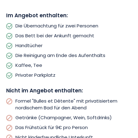
Profitieren Sie auch von unserem « Bubbles & Relax »-
Im Angebot enthalten:
Arrangement, das die Privatisierung unseres nordischen
Die Übernachtung für zwei Personen
Bades für den Abend, eine Flasche Champagner und einen
Tapas-Teller beinhaltet. Dieses Angebot muss im Voraus
Das Bett bei der Ankunft gemacht
gebucht werden.
Handtücher
Die Reinigung am Ende des Aufenthalts
Kaffee, Tee
Privater Parkplatz
Nicht im Angebot enthalten:
Formel "Bulles et Détente" mit privatisiertem
nordischem Bad für den Abend
Getränke (Champagner, Wein, Softdrinks)
Das Frühstück für 9€ pro Person
Nicht kinderfreundliche Unterkunft