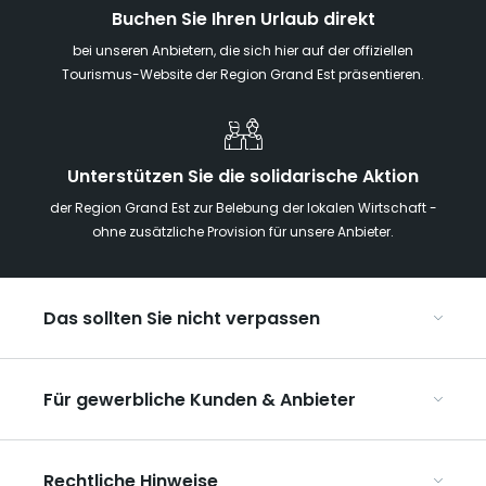
Buchen Sie Ihren Urlaub direkt
bei unseren Anbietern, die sich hier auf der offiziellen
Tourismus-Website der Region Grand Est präsentieren.
Unterstützen Sie die solidarische Aktion
der Region Grand Est zur Belebung der lokalen Wirtschaft -
ohne zusätzliche Provision für unsere Anbieter.
Das sollten Sie nicht verpassen
Mit Kindern in der Region Grand Est
Für gewerbliche Kunden & Anbieter
Die Weihnachtsmärkte im Grand Est
Ribeauvillé, zwischen Weinbergen und Bergen
Organisieren Sie Ihre Kongresse und Seminare
Unsere UNESCO-Welterbestätten
Rechtliche Hinweise