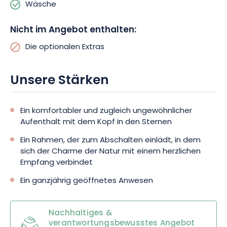
Wäsche
aus möglich. Kleine und große Abenteurer werden das
zukünftige explore game für eine spielerische Erkundung
Nicht im Angebot enthalten:
inmitten der Natur zu schätzen wissen. Das im ehemaligen
Bahnhof untergebrachte Fremdenverkehrsamt des Pays
Die optionalen Extras
Lunévillois wird Sie während des Sommers bei Ihren
Erkundungswünschen begleiten. Es stehen auch
Elektrofahrräder und Fahrradschienenstrecken für
Unsere Stärken
modulierbare Ausflüge von 1 bis 3 Stunden zur Verfügung.
Ein komfortabler und zugleich ungewöhnlicher
Erleben Sie diese ungewöhnliche Erfahrung unter dem
Aufenthalt mit dem Kopf in den Sternen
Sternenhimmel! Erleben Sie einen sanften Moment im Herzen
Lothringens. Buchen Sie jetzt Ihren Aufenthalt!
Ein Rahmen, der zum Abschalten einlädt, in dem
sich der Charme der Natur mit einem herzlichen
Empfang verbindet
Ein ganzjährig geöffnetes Anwesen
Nachhaltiges &
verantwortungsbewusstes Angebot