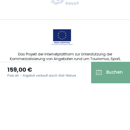
Sprechen Sie uns per E-Mail an
Das Projekt der Internetplattform zur Unterstützung der
Kommerzialisierung von Angeboten rund um Tourismus, Sport,
Kultur und Weintourismus in der Region Grand Est wurde im
159,00 €
Rahmen der Maßnahmen der Europäischen Union zur
Buchen
Abfederung der COVID-19-Pandemie vom Europäischen Fonds
Preis ab – Angebot verkauft durch: Etat-Nature
für regionale Entwicklung (EFRE) finanziert.
E-MAIL ADRESSE
*
Agence Régionale du Tourisme Grand Est ©2026 - Alle Rechte
vorbehalten
Allgemeine Nutzungsbedingungen