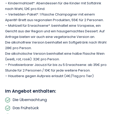
– Kindermahlzeit*: Abendessen für die Kinder mit Softdrink
entfernt und bietet Ihnen so ein romantisches Erlebnis, das Sie
nach Wahl, 12€ pro Kind.
zu zweit genießen können.
– Verliebten-Paket*: 1 Flasche Champagner mit einem
Aperitif-Brett aus regionalen Produkten, 55€ für 2 Personen.
Die Konfiguration des Bettes passt sich Ihren Bedürfnissen an:
– Mahlzeit für Erwachsene*: beinhaltet eine Vorspeise, ein
verwandeln Sie es in ein großes Kingsize-Bett oder in zwei
Gericht aus der Region und ein hausgemachtes Dessert. Auf
Einzelbetten, je nachdem, was Sie bevorzugen. Sie haben
Anfrage bieten wir auch eine vegetarische Version an.
Zugang zu einem eigenen Badezimmer im Sanitärbereich von
Die alkoholfreie Version beinhaltet ein Softgetränk nach Wahl:
État Nature sowie zu einer voll ausgestatteten
28€ pro Person.
Gemeinschaftsküche, alles in der Nähe der Blase. Bettwäsche
Die alkoholische Version beinhaltet eine halbe Flasche Wein
und Frühstück sind ebenfalls inbegriffen, um einen optimalen
(weiß, rot, rosé): 32€ pro Person.
Komfort zu gewährleisten.
– Privatisierbarer Jacuzzi für bis zu 5 Erwachsene: ab 35€ pro
Stunde für 2 Personen / 10€ für jede weitere Person.
– Haustiere gegen Aufpreis erlaubt (4€/Tag pro Tier)
Zu jeder Jahreszeit erwartet Sie der Angelteich direkt
gegenüber für einen entspannenden Moment am Wasser. Die
Guinguette der Anlage empfängt die Gäste für die
Im Angebot enthalten:
Organisation von privaten oder geschäftlichen
Veranstaltungen wie Geburtstage, Hochzeiten oder Seminare.
Die Übernachtung
Das Frühstück
Wanderwege und Mountainbike-Touren sind von der Anlage