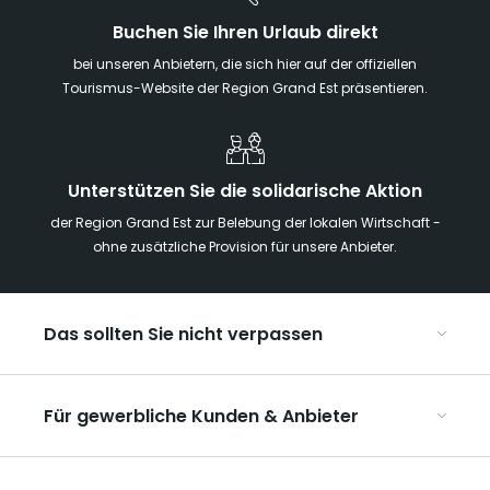
Buchen Sie Ihren Urlaub direkt
bei unseren Anbietern, die sich hier auf der offiziellen
Tourismus-Website der Region Grand Est präsentieren.
Unterstützen Sie die solidarische Aktion
der Region Grand Est zur Belebung der lokalen Wirtschaft -
ohne zusätzliche Provision für unsere Anbieter.
Das sollten Sie nicht verpassen
Mit Kindern in der Region Grand Est
Für gewerbliche Kunden & Anbieter
Die Weihnachtsmärkte im Grand Est
Ribeauvillé, zwischen Weinbergen und Bergen
Organisieren Sie Ihre Kongresse und Seminare
Unsere UNESCO-Welterbestätten