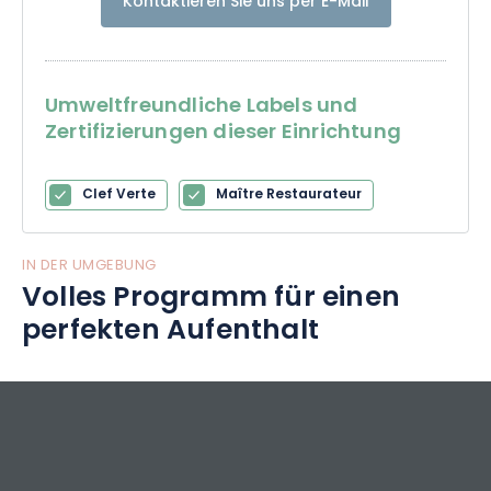
Kontaktieren Sie uns per E-Mail
Ein Aufenthalt in der Domaine de Champé ist mehr als nur
ein Urlaub: Es ist die Erfahrung eines Familienhauses, in dem
jedes Detail durchdacht ist, um zu jeder Jahreszeit kostbare
Momente zu bieten.
Umweltfreundliche Labels und
Zertifizierungen dieser Einrichtung
Clef Verte
Maître Restaurateur
IN DER UMGEBUNG
Volles Programm für einen
perfekten Aufenthalt