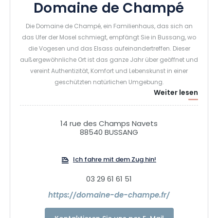
Domaine de Champé
Die Domaine de Champé, ein Familienhaus, das sich an
das Ufer der Mosel schmiegt, empfängt Sie in Bussang, wo
die Vogesen und das Elsass aufeinandertreffen. Dieser
außergewöhnliche Ort ist das ganze Jahr über geöffnet und
vereint Authentizität, Komfort und Lebenskunst in einer
geschützten natürlichen Umgebung.
Weiter lesen
Die Domaine ist als wahre Oase des Friedens konzipiert und
bietet eine breite Palette an hochwertigen Unterkünften, um
14 rue des Champs Navets
die Hautes-Vosges im Rhythmus der Jahreszeiten zu
88540 BUSSANG
erleben, zwischen Natur, Entspannung und Aktivitäten an
der frischen Luft. Im Zentrum dieses Erlebnisses steht das
Ich fahre mit dem Zug hin!
Restaurant La Table de Jean-Mi, das eine raffinierte
gastronomische Küche zelebriert, die von der Region
03 29 61 61 51
inspiriert und durch die Kreativität des Küchenchefs
https://domaine-de-champe.fr/
verfeinert wird.