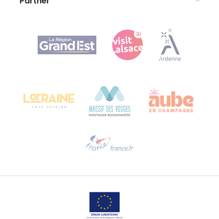
Partner
Agence Régionale du Tourisme Grand Est
Bureau de Colmar (Hauptverwaltung)
Château Kiener – 24 rue de Verdun
68000 COLMAR
Hilfe erwünscht?
Sprechen Sie uns per E-Mail an