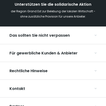
Unterstützen Sie die solidarische Aktion
der Region Grand Est zur Belebung der lokalen Wirtschaft -
ohne zusätzliche Provision für unsere Anbieter.
Das sollten Sie nicht verpassen
Mit Kindern in der Region Grand Est
Für gewerbliche Kunden & Anbieter
Die Weihnachtsmärkte im Grand Est
Ribeauvillé, zwischen Weinbergen und Bergen
Organisieren Sie Ihre Kongresse und Seminare
Unsere UNESCO-Welterbestätten
Rechtliche Hinweise
Organisieren Sie Ihre Gruppenreisen
Im Weinbaugebiet Champagne
ART GE kennenlernen
Allgemeine Nutzungsbedingungen
Mediaroom
Kontakt
Datenschutzbestimmungen
Rechtliche Hinweise