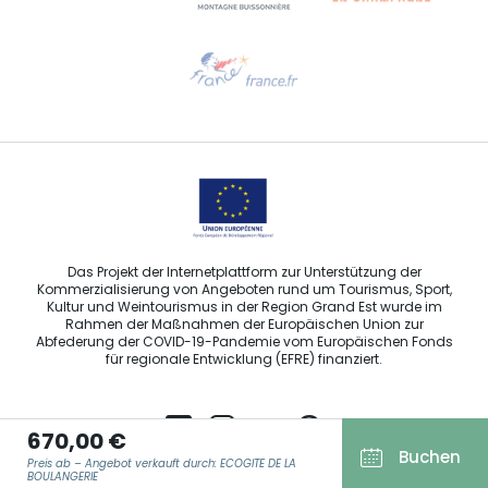
Hilfe erwünscht?
Sprechen Sie uns per E-Mail an
Das Projekt der Internetplattform zur Unterstützung der
Kommerzialisierung von Angeboten rund um Tourismus, Sport,
Kultur und Weintourismus in der Region Grand Est wurde im
Rahmen der Maßnahmen der Europäischen Union zur
Abfederung der COVID-19-Pandemie vom Europäischen Fonds
für regionale Entwicklung (EFRE) finanziert.
670,00 €
Buchen
Preis ab – Angebot verkauft durch: ECOGITE DE LA
Agence Régionale du Tourisme Grand Est ©2026 - Alle Rechte
BOULANGERIE