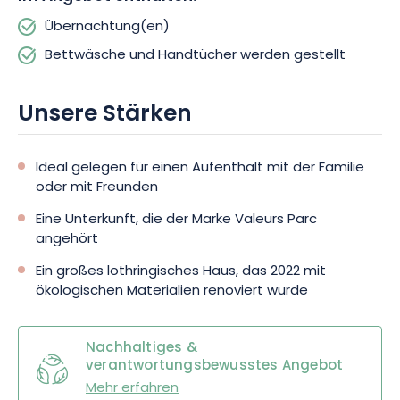
Ihnen im Alltag Komfort zu bieten.
Übernachtung(en)
Bettwäsche und Handtücher werden gestellt
Auch für entspannende Momente ist gesorgt, mit der Terrasse,
dem Garten und nicht zu vergessen den Wanderwegen, die zu
bukolischen Spaziergängen einladen. Vor Ort erhalten Sie
Unsere Stärken
übrigens touristische Informationen, damit Sie die Côtes de
Meuse erobern können. Alles, was Sie tun müssen, ist, sich
treiben zu lassen und in vollen Zügen zu genießen!
Ideal gelegen für einen Aufenthalt mit der Familie
oder mit Freunden
Eine Unterkunft, die der Marke Valeurs Parc
angehört
Ein großes lothringisches Haus, das 2022 mit
ökologischen Materialien renoviert wurde
Nachhaltiges &
verantwortungsbewusstes Angebot
Mehr erfahren