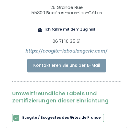
Produzenten sowie einer bemerkenswerten Architektur
26 Grande Rue
entdecken können. Das Ecogite de la Boulangerie mit
55300 Buxières-sous-les-Côtes
seinen 3 Schlafzimmern, die auch für Personen mit
eingeschränkter Mobilität geeignet sind, und seinem
Ich fahre mit dem Zug hin!
großen Wohnraum bietet Ihnen unvergessliche Momente
und Ferien.
06 71 10 35 61
https://ecogite-laboulangerie.com/
Kontaktieren Sie uns per E-Mail
Umweltfreundliche Labels und
Zertifizierungen dieser Einrichtung
Ecogîte / Ecogestes des Gîtes de France