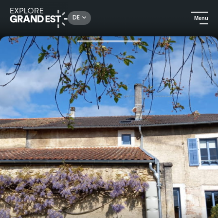
Rechercher un lieu, une activité...
DE
Menu
Sehenswertes in der Region Grand Est
Ferienwohnungen
Ökogîte de la Boulangerie