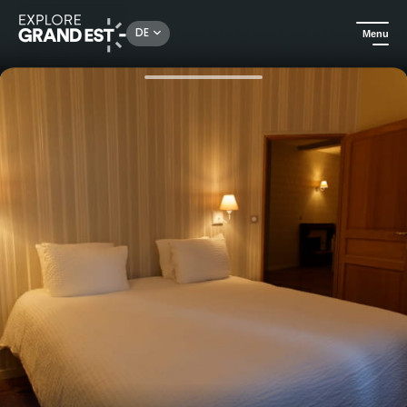
Rechercher un lieu, une activité...
DE
Menu
Sehenswertes in der Region Grand Est
Ferienwohnungen
Aparthotel Sainte Trinité