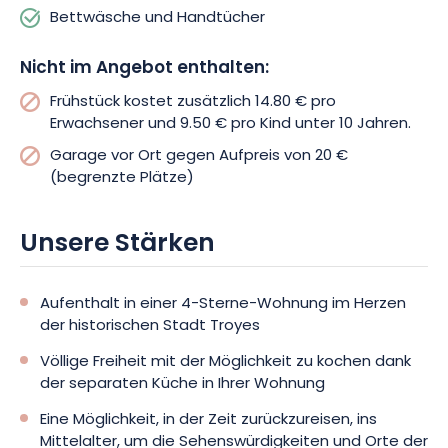
Bettwäsche und Handtücher
Entscheiden Sie sich für das Unterkunftsangebot Appart’ Hôtel
Sainte Trinité für einen außergewöhnlichen Aufenthalt in der
Nicht im Angebot enthalten:
Stadt Troyes. Erleben Sie einen einzigartigen Moment, allein
Frühstück kostet zusätzlich 14.80 € pro
oder zu mehreren, und entdecken Sie die Stadt und ihre
Erwachsener und 9.50 € pro Kind unter 10 Jahren.
unumgänglichen Sehenswürdigkeiten!
Garage vor Ort gegen Aufpreis von 20 €
(begrenzte Plätze)
Unsere Stärken
Aufenthalt in einer 4-Sterne-Wohnung im Herzen
der historischen Stadt Troyes
Völlige Freiheit mit der Möglichkeit zu kochen dank
der separaten Küche in Ihrer Wohnung
Eine Möglichkeit, in der Zeit zurückzureisen, ins
Mittelalter, um die Sehenswürdigkeiten und Orte der