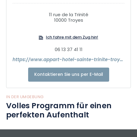
verbringen.
Ideal für eine Pause, ein Wochenende oder als Abwechslung
11 rue de la Trinité
zum klassischen Hotel, kommen Sie und entdecken Sie
10000 Troyes
uns….
Ich fahre mit dem Zug hin!
06 13 37 41 11
https://www.appart-hotel-sainte-trinite-troyes.fr/
Kontaktieren Sie uns per E-Mail
IN DER UMGEBUNG
Volles Programm für einen
perfekten Aufenthalt