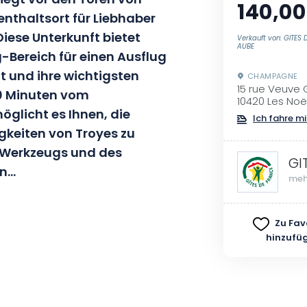
liegt vor den Toren von
140,00
fenthaltsort für Liebhaber
Diese Unterkunft bietet
Verkauft von: GITES
AUBE
Bereich für einen Ausflug
t und ihre wichtigsten
CHAMPAGNE
15 rue Veuve
10 Minuten vom
10420 Les No
glicht es Ihnen, die
Ich fahre mi
keiten von Troyes zu
 Werkzeugs und des
GI
en…
meh
Obergeschoss eingerichtet und
Zu Fav
odass Sie während Ihres
hinzufü
e wahren können. Sie verfügt
betten, die zu einer geräumigen
schoben werden können.