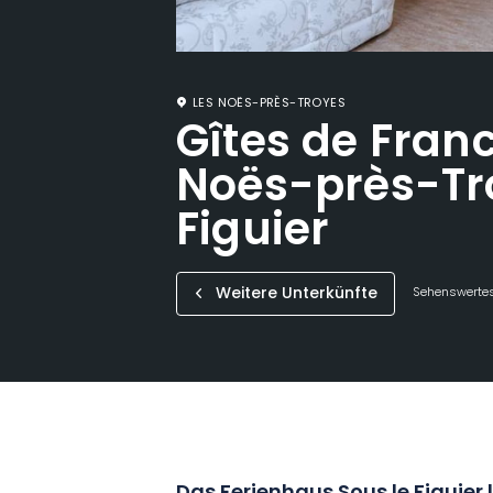
LES NOËS-PRÈS-TROYES
Gîtes de Fran
Noës-près-Tro
Figuier
Weitere Unterkünfte
Sehenswertes