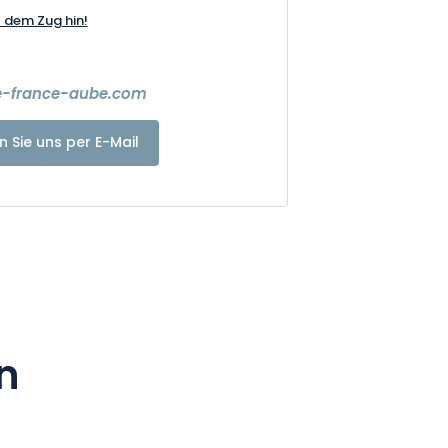
t dem Zug hin!
e-france-aube.com
n Sie uns per E-Mail
n