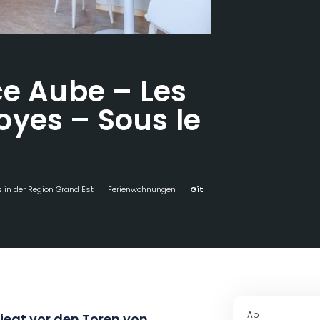
ce Aube – Les
yes – Sous le
 in der Region Grand Est
Ferienwohnungen
Gîtes de France Aube - Les Noës-près-Troyes - Sous le Figuier
Ab