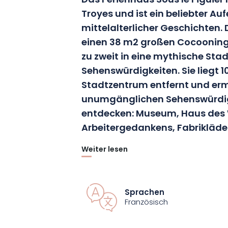
Das Ferienhaus Sous le Figuier 
Troyes und ist ein beliebter Au
mittelalterlicher Geschichten. 
einen 38 m2 großen Cocooning-
zu zweit in eine mythische Stad
Sehenswürdigkeiten. Sie liegt 
Stadtzentrum entfernt und ermö
unumgänglichen Sehenswürdig
entdecken: Museum, Haus des
Arbeitergedankens, Fabrikläd
Weiter lesen
Das Ferienhaus Sous le Figuier ist im 
verfügt über einen eigenen Eingang, s
gesamten Aufenthalts Ihre Privatsphär
Sprachen
über ein Doppelzimmer mit zwei Einzel
Französisch
Liegefläche von 180 cm zusammenge