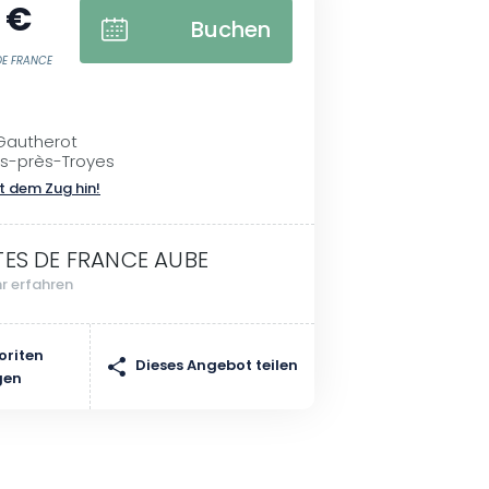
 €
Buchen
 DE FRANCE
 Gautherot
ës-près-Troyes
t dem Zug hin!
TES DE FRANCE AUBE
r erfahren
oriten
Dieses Angebot teilen
gen