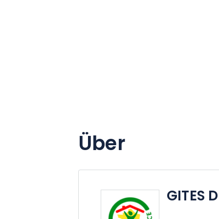
Über
GITES 