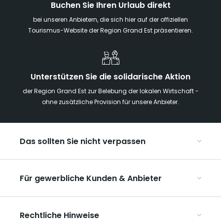
Buchen Sie Ihren Urlaub direkt
bei unseren Anbietern, die sich hier auf der offiziellen
Tourismus-Website der Region Grand Est präsentieren.
Unterstützen Sie die solidarische Aktion
der Region Grand Est zur Belebung der lokalen Wirtschaft -
ohne zusätzliche Provision für unsere Anbieter.
Das sollten Sie nicht verpassen
Mit Kindern in der Region Grand Est
Für gewerbliche Kunden & Anbieter
Die Weihnachtsmärkte im Grand Est
Ribeauvillé, zwischen Weinbergen und Bergen
Organisieren Sie Ihre Kongresse und Seminare
Unsere UNESCO-Welterbestätten
Rechtliche Hinweise
Organisieren Sie Ihre Gruppenreisen