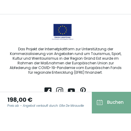
Sprechen Sie uns per E-Mail an
Das Projekt der Internetplattform zur Unterstützung der
Kommerzialisierung von Angeboten rund um Tourismus, Sport,
Kultur und Weintourismus in der Region Grand Est wurde im
Rahmen der Maßnahmen der Europäischen Union zur
Abfederung der COVID-19-Pandemie vom Europäischen Fonds
für regionale Entwicklung (EFRE) finanziert.
198,00 €
Buchen
Agence Régionale du Tourisme Grand Est ©2026 - Alle Rechte
Preis ab – Angebot verkauft durch: Gîte De Mirauville
vorbehalten
Allgemeine Nutzungsbedingungen
Impressum und rechtliche Hinweise