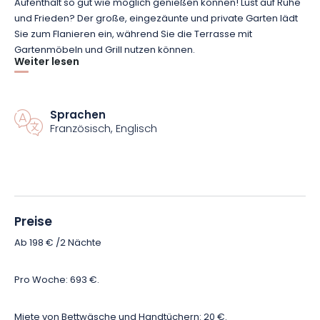
Aufenthalt so gut wie möglich genießen können! Lust auf Ruhe
und Frieden? Der große, eingezäunte und private Garten lädt
Sie zum Flanieren ein, während Sie die Terrasse mit
Gartenmöbeln und Grill nutzen können.
Weiter lesen
In der Nähe mangelt es nicht an Aktivitäten: Besichtigung von
Saint-Mihiel, einer kleinen Stadt mit Charakter, Besuch von
Sprachen
Gedenkstätten, zahlreiche Wander- und Mountainbikewege…
Französisch, Englisch
Aber auch das Freizeitzentrum des Lac de Madine sowie viele
andere Ausflugsideen, die Ihnen Ihre Gastgeberin sicher
vorschlagen wird!
Preise
Ab 198 € /2 Nächte
Pro Woche: 693 €.
Miete von Bettwäsche und Handtüchern: 20 €.