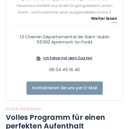
Ferienhaus besteht aus einem Eingangsbereich, einem
Wohn- und Esszimmer, einer ausgestatteten Küche, 2
Weiter lesen
Schlafzimmern und einem Badezimmer. Babyausstattung
wird zur Verfügung gestellt (Babybett, Hochstuhl, Spiele,
Geschirr … ).
13 Chemin Départemental de Saint-Aubin
55300 Apremont-la-Forêt
Ein großer, geschlossener und privater Garten bietet Ihnen
die Möglichkeit, die Ruhe zu genießen. Terrasse,
Ich fahre mit dem Zug hin!
Gartenmöbel und Grill vervollständigen das Angebot.
06 04 45 16 40
Eine gesicherte Garage ist m
Kontaktieren Sie uns per E-Mail
IN DER UMGEBUNG
Volles Programm für einen
perfekten Aufenthalt