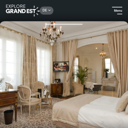
Rechercher un lieu, une activité...
DE
Menu
Sehenswertes in der Region Grand Est
Für gehobene Ansprüche
Angebot Bubble Escape- La Villa Eugène