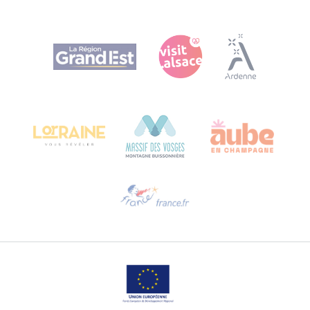
Agence Régionale du Tourisme Grand Est
Bureau de Colmar (Hauptverwaltung)
Château Kiener – 24 rue de Verdun
68000 COLMAR
Hilfe erwünscht?
Sprechen Sie uns per E-Mail an