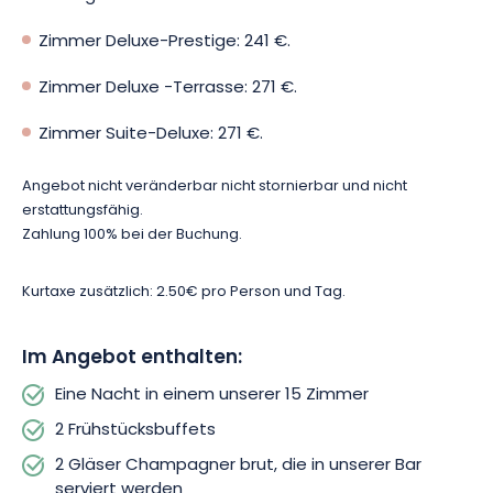
Die Eugene’s Bar ist zu jeder Tageszeit für Sie geöffnet.
Entspannen Sie sich in der raffinierten Atmosphäre und
Zimmer Deluxe-Prestige: 241 €.
genießen Sie einen angenehmen Moment zu zweit oder mit
Freunden. Sie erhalten 2 Gläser Champagner brut für ein
Zimmer Deluxe -Terrasse: 271 €.
komplettes Eintauchen in die Champagne!
Zimmer Suite-Deluxe: 271 €.
Angebot nicht veränderbar nicht stornierbar und nicht
erstattungsfähig.
Zahlung 100% bei der Buchung.
Kurtaxe zusätzlich: 2.50€ pro Person und Tag.
Im Angebot enthalten:
Eine Nacht in einem unserer 15 Zimmer
2 Frühstücksbuffets
2 Gläser Champagner brut, die in unserer Bar
serviert werden