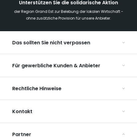
Unterstützen Sie die solidarische Aktion
der Region Grand Est zur Belebung der lokalen Wirtschaft -
ohne zusätzliche Provision für unsere Anbieter.
Das sollten Sie nicht verpassen
Mit Kindern in der Region Grand Est
Für gewerbliche Kunden & Anbieter
Die Weihnachtsmärkte im Grand Est
Ribeauvillé, zwischen Weinbergen und Bergen
Organisieren Sie Ihre Kongresse und Seminare
Unsere UNESCO-Welterbestätten
Rechtliche Hinweise
Organisieren Sie Ihre Gruppenreisen
Im Weinbaugebiet Champagne
ART GE kennenlernen
Allgemeine Nutzungsbedingungen
Mediaroom
Kontakt
Datenschutzbestimmungen
Rechtliche Hinweise
Partner