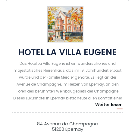
HOTEL LA VILLA EUGENE
Das Hotel La Villa Eugène ist ein wunderschönes und
majestätisches Herrenhaus, das im 19. Jahrhundert erbaut
wurde und der Familie Mercier gehörte. Es liegt an der
Avenue de Champagne, im Herzen von Epernay, an den
Toren des berühmten Weinbaugebiets der Champagne.
Dieses Luxushotel in Epernay bietet heute allen Komfort einer
Weiter lesen
gehobenen Unterkunft. Mit einer Architektur und Dekoration,
die den Stil und die Tradition eines geschichtsträchtigen
Familienhauses bewahrt hat, bietet das Hotel la Villa Eugène
84 Avenue de Champagne
15 Zimmer, von denen einige auf die Wunder eines großen
51200 Épernay
bewaldeten Parks blicken. Frühstück in unserer Orangerie