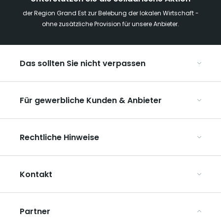
der Region Grand Est zur Belebung der lokalen Wirtschaft -
ohne zusätzliche Provision für unsere Anbieter.
Das sollten Sie nicht verpassen
Mit Kindern in der Region Grand Est
Für gewerbliche Kunden & Anbieter
Die Weihnachtsmärkte im Grand Est
Ribeauvillé, zwischen Weinbergen und Bergen
Organisieren Sie Ihre Kongresse und Seminare
Unsere UNESCO-Welterbestätten
Rechtliche Hinweise
Organisieren Sie Ihre Gruppenreisen
Im Weinbaugebiet Champagne
ART GE kennenlernen
Allgemeine Nutzungsbedingungen
Mediaroom
Kontakt
Datenschutzbestimmungen
Rechtliche Hinweise
Partner