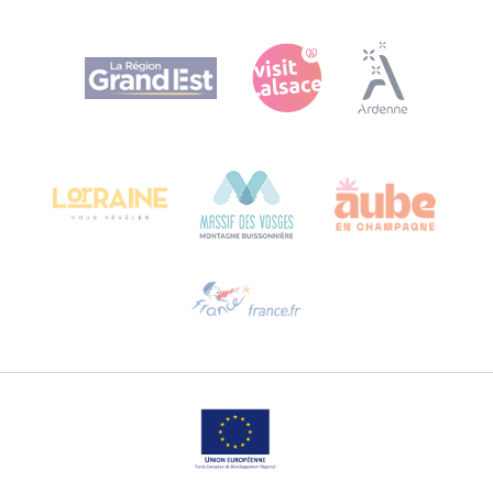
Agence Régionale du Tourisme Grand Est
Bureau de Colmar (Hauptverwaltung)
Château Kiener – 24 rue de Verdun
68000 COLMAR
Hilfe erwünscht?
Sprechen Sie uns per E-Mail an