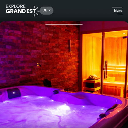
Rechercher un lieu, une activité...
DE
Menu
Sehenswertes in der Region Grand Est
Für gehobene Ansprüche
Gästezimmer L'Inspiration - Domaine La Grange Ungersheim