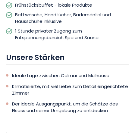
Frühstücksbuffet - lokale Produkte
Zugang zum Entspannungsbereich Spa und Sauna.
Handtücher, Bademäntel, Bettwäsche und Hausschuhe
Bettwäsche, Handtücher, Bademäntel und
werden bereitgestellt. Wenn Sie diesen Moment der
Hausschuhe inklusive
Entspannung verlängern möchten, haben Sie die Möglichkeit,
1 Stunde privater Zugang zum
den Zugang gegen einen Aufpreis auf 2,5 Stunden zu
Entspannungsbereich Spa und Sauna
verlängern. Ein Parkplatz befindet sich in der Nähe, um Ihnen
die Anreise zu erleichtern.
Unsere Stärken
Haustiere sind in der Einrichtung nicht erlaubt.
Ideale Lage zwischen Colmar und Mulhouse
Buchen Sie jetzt! Mit einer Mischung aus Komfort,
Wohlbefinden und Entdeckungen garantiert Ihnen La Grange
Klimatisierte, mit viel Liebe zum Detail eingerichtete
Ungersheim eine unvergessliche Auszeit im Elsass.
Zimmer
Der ideale Ausgangspunkt, um die Schätze des
Elsass und seiner Umgebung zu entdecken