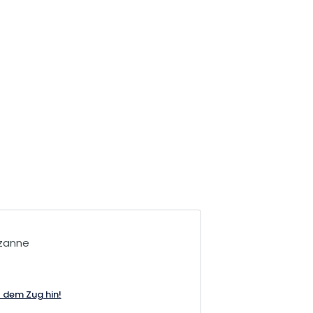
ezanne
t dem Zug hin!