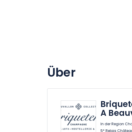
Über
Brique
A Beauv
In der Region Ch
5* Relais Châtea