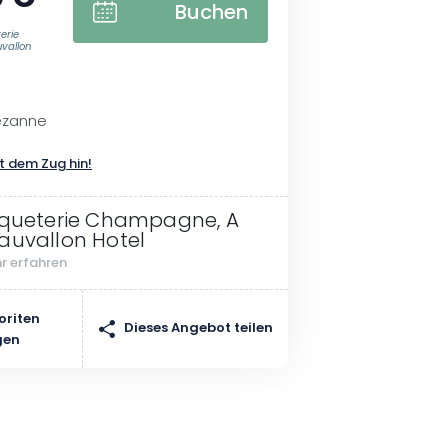
Buchen
erie
vallon
ezanne
t dem Zug hin!
iqueterie Champagne, A
auvallon Hotel
r erfahren
oriten
Dieses Angebot teilen
gen