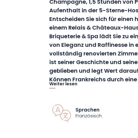
Champagne, 1,5 Stunden von Pa
Aufenthalt in der 5-Sterne-Host
Entscheiden Sie sich für einen
einem Relais & Châteaux-Haus.
Briqueterie & Spa lädt Sie zu 
von Eleganz und Raffinesse in 
vollständig renovierten Zimmer
ist seiner Geschichte und seine
geblieben und legt Wert darau
Können Frankreichs durch eine 
Weiter lesen
und gedämpfte Dekoration he
In der Hostellerie Briqueterie & Spa ste
Sprachen
Zimmern zur Verfügung. Von Komfortz
Französisch
Deluxe-Zimmern mit Terrasse bietet j
Eleganz und Luxus. Die Champagne-Sui