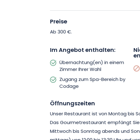
bieten großzügige Räume und eignen s
Familienaufenthalte. Mit zeitgenössi
Ausstattung und akribischer Liebe zum
Preise
jede Suite ein unvergessliches Erlebnis
Ab 300 €.
Geschichte und Tradition geprägt ist.
Im Angebot enthalten:
Ni
en
Zusätzlich zur Übernachtung im Zimmer
Übernachtung(en) in einem
zum Spa by Codage, einem Wellnessb
Zimmer Ihrer Wahl
einer Sauna, die eine angenehme Wär
Zugang zum Spa-Bereich by
einen Whirlpool, der Ihren ganzen Körp
Codage
während Sie im Sprudelbad liegen. Sie
Pool gehen und sich im warmen Wasse
Öffnungszeiten
auch den Zugang zum beheizten Halle
Unser Restaurant ist von Montag bis S
Das Gourmetrestaurant empfängt Sie
Mittwoch bis Sonntag abends und So