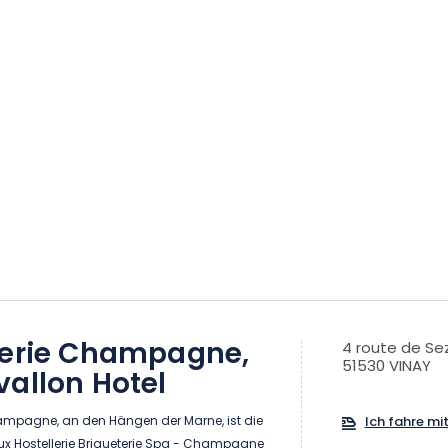
terie Champagne,
4 route de S
51530 VINAY
allon Hotel
ampagne, an den Hängen der Marne, ist die
Ich fahre mi
ux Hostellerie Briqueterie Spa - Champagne