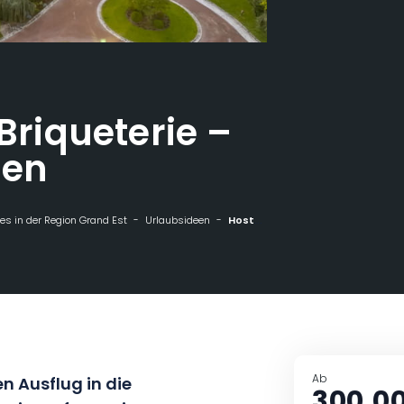
 Briqueterie –
ten
s in der Region Grand Est
Urlaubsideen
Hostellerie La Briqueterie - Zimmer & Suiten
Ab
n Ausflug in die
300,0