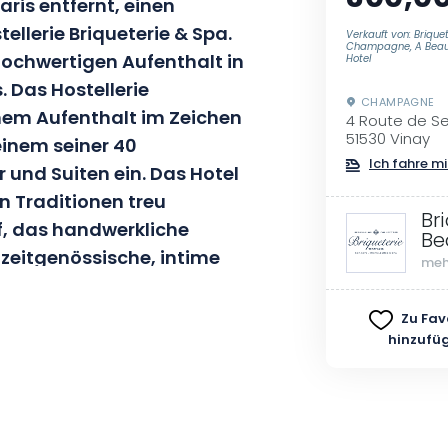
ris entfernt, einen
ellerie Briqueterie & Spa.
Verkauft von: Briquet
Champagne, A Beau
 hochwertigen Aufenthalt in
Hotel
 Das Hostellerie
CHAMPAGNE
einem Aufenthalt im Zeichen
4 Route de S
51530 Vinay
einem seiner 40
Ich fahre mi
 und Suiten ein. Das Hotel
n Traditionen treu
Br
f, das handwerkliche
Be
zeitgenössische, intime
meh
rvorzuheben.
Zu Fav
hinzufü
ht Ihnen eine Vielzahl von
immern bis hin zu geräumigen
ede Option eine Mischung aus
ten und die Signature-Suiten