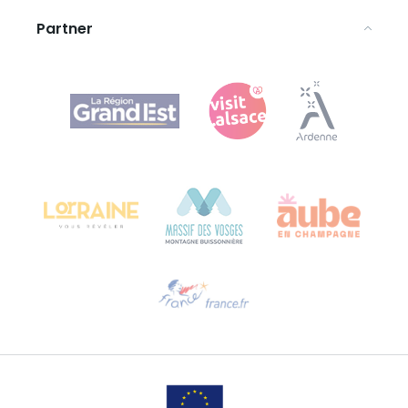
Partner
Agence Régionale du Tourisme Grand Est
Bureau de Colmar (Hauptverwaltung)
Château Kiener – 24 rue de Verdun
68000 COLMAR
Hilfe erwünscht?
Sprechen Sie uns per E-Mail an