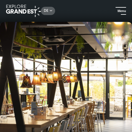
Rechercher un lieu, une activité...
DE
Menu
Sehenswertes in der Region Grand Est
Hotels
Entdeckungsreise in Straßburg und Umgebung - Ibis Styles Strasbourg Nord Palais des Congrès