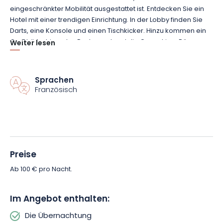
eingeschränkter Mobilität ausgestattet ist. Entdecken Sie ein
Hotel mit
einer
trendigen Einrichtung. In der Lobby finden Sie
Darts, eine Konsole und einen Tischkicker. Hinzu kommen ein
Großbildschirm, das Restaurant und die Coworking-Räume.
Weiter lesen
Erholen Sie sich in den schönen Cocooning-Zimmern im
Obergeschoss, die alle schlicht eingerichtet sind.
Sprachen
Französisch
Inklusive, wenn Sie aufwachen, gibt es ein All-you-can-eat-
Frühstücksbuffet, das mit frischen regionalen und saisonalen
Produkten zubereitet wird. Ein kostenpflichtiger und sicherer
Parkplatz im Freien steht vor Ort zur Verfügung.
In der Umgebung können Sie eine Vielzahl von Aktivitäten
Preise
unternehmen, wie z. B. einen Spaziergang oder eine
Ab 100 € pro Nacht.
Fahrradtour entlang des Kanals.
Buchen Sie jetzt und
verbringen Sie einen angenehmen Aufenthalt im Herzen von
Straßburg.
Im Angebot enthalten:
Die Übernachtung