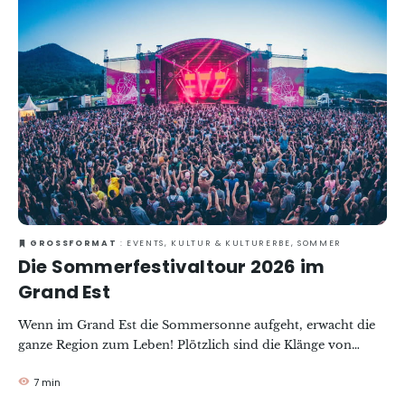
Entdeckung dieser Schätze des regionalen Kulturerbes. Von
April bis Oktober können Sie anlässlich der „Dimanches de
Caractère®“ die Türen oft wenig bekannter Orte öffnen und
sich auf Führungen mitnehmen lassen, die von Begegnungen
und lokalen Köstlichkeiten geprägt sind.
GROSSFORMAT
: EVENTS, KULTUR & KULTURERBE, SOMMER
Die Sommerfestivaltour 2026 im
Grand Est
Wenn im Grand Est die Sommersonne aufgeht, erwacht die
ganze Region zum Leben! Plötzlich sind die Klänge von
Bässen und Gitarren, das Klappern von Gläsern und die
7 min
Wärme des Wiedersehens zu hören. Ja, es ist wieder soweit:
Die Festivalsaison beginnt! Vom Elsass bis zur Champagne,