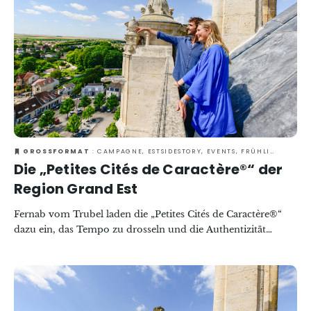
GROSSFORMAT
: CAMPAGNE, ESTSIDESTORY, EVENTS, FRÜHLING, GASTRONOMIE, KULTUR & KULTURERBE, RUND UM DEN WEIN
Die „Petites Cités de Caractère®“ der
Region Grand Est
Fernab vom Trubel laden die „Petites Cités de Caractère®“
dazu ein, das Tempo zu drosseln und die Authentizität
kleiner Städte und Dörfer mit gut erhaltenem Kulturerbe in
der Region Grand Est zu genießen. Charmante Gassen,
gemütliche Plätze und lokales Handwerk prägen die
Entdeckung dieser Schätze des regionalen Kulturerbes. Von
April bis Oktober können Sie anlässlich der „Dimanches de