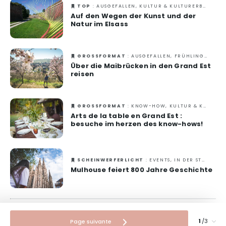
TOP
: AUSGEFALLEN, KULTUR & KULTURERBE, NATUR
Auf den Wegen der Kunst und der
Kultur & Kulturerbe
Natur im Elsass
Know-how
Verantwortungsvolles Reisen
GROSSFORMAT
: AUSGEFALLEN, FRÜHLING, IN DER STADT, KULTUR & KULTURERBE, NATUR
Über die Maibrücken in den Grand Est
reisen
GROSSFORMAT
: KNOW-HOW, KULTUR & KULTURERBE
Arts de la table en Grand Est :
besuche im herzen des know-hows!
SCHEINWERFERLICHT
: EVENTS, IN DER STADT, KULTUR & KULTURERBE
Mulhouse feiert 800 Jahre Geschichte
/3
Page suivante