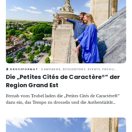
Caractère®“ die Türen oft wenig bekannter Orte öffnen und
sich auf Führungen mitnehmen lassen, die von Begegnungen
und lokalen Köstlichkeiten geprägt sind.
GROSSFORMAT
: CAMPAGNE, ESTSIDESTORY, EVENTS, FRÜHLING, GASTRONOMIE, KULTUR & KULTURERBE, RUND UM DEN WEIN
Die „Petites Cités de Caractère®“ der
Region Grand Est
Fernab vom Trubel laden die „Petites Cités de Caractère®“
dazu ein, das Tempo zu drosseln und die Authentizität
kleiner Städte und Dörfer mit gut erhaltenem Kulturerbe in
der Region Grand Est zu genießen. Charmante Gassen,
gemütliche Plätze und lokales Handwerk prägen die
Entdeckung dieser Schätze des regionalen Kulturerbes. Von