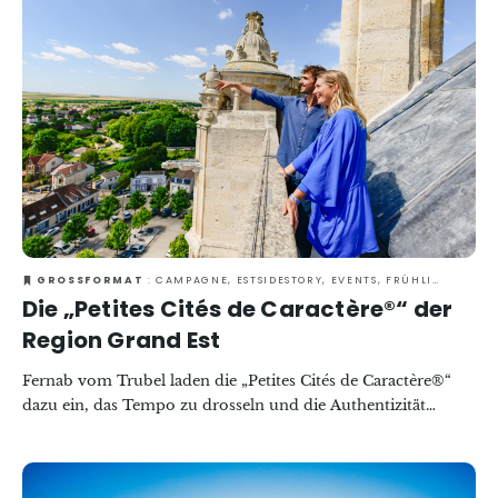
April bis Oktober können Sie anlässlich der „Dimanches de
Caractère®“ die Türen oft wenig bekannter Orte öffnen und
sich auf Führungen mitnehmen lassen, die von Begegnungen
und lokalen Köstlichkeiten geprägt sind.
GROSSFORMAT
: CAMPAGNE, ESTSIDESTORY, EVENTS, FRÜHLING, GASTRONOMIE, KULTUR & KULTURERBE, RUND UM DEN WEIN
Die „Petites Cités de Caractère®“ der
Region Grand Est
Fernab vom Trubel laden die „Petites Cités de Caractère®“
dazu ein, das Tempo zu drosseln und die Authentizität
kleiner Städte und Dörfer mit gut erhaltenem Kulturerbe in
der Region Grand Est zu genießen. Charmante Gassen,
gemütliche Plätze und lokales Handwerk prägen die