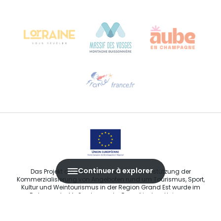
Château Kiener – 24 rue de Verdun
68000 COLMAR
Hilfe erwünscht?
Sprechen Sie uns per E-Mail an
Continuer à explorer
Das Projekt der Internetplattform zur Unterstützung der
Kommerzialisierung von Angeboten rund um Tourismus, Sport,
Kultur und Weintourismus in der Region Grand Est wurde im
Rahmen der Maßnahmen der Europäischen Union zur
Abfederung der COVID-19-Pandemie vom Europäischen Fonds
für regionale Entwicklung (EFRE) finanziert.