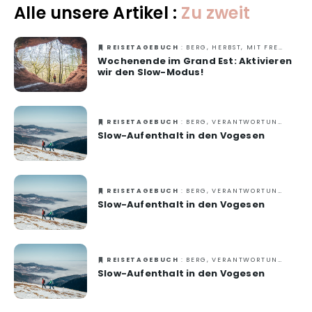
Alle unsere Artikel :
Zu zweit
REISETAGEBUCH
: BERG, HERBST, MIT FREUNDEN, NATUR, WELLNESS, WINTER, ZU ZWEIT
Wochenende im Grand Est: Aktivieren
wir den Slow-Modus!
REISETAGEBUCH
: BERG, VERANTWORTUNGSVOLLES REISEN, WELLNESS, ZU ZWEIT
Slow-Aufenthalt in den Vogesen
REISETAGEBUCH
: BERG, VERANTWORTUNGSVOLLES REISEN, WELLNESS, ZU ZWEIT
Slow-Aufenthalt in den Vogesen
REISETAGEBUCH
: BERG, VERANTWORTUNGSVOLLES REISEN, WELLNESS, ZU ZWEIT
Slow-Aufenthalt in den Vogesen