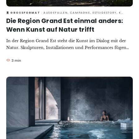
GROSSFORMAT
: AUSGEFALLEN, CAMPAGNE, ESTSIDESTORY, KULTUR & KULTURERBE, NATUR, ZU ZWEIT
Die Region Grand Est einmal anders:
Wenn Kunst auf Natur trifft
In der Region Grand Est steht die Kunst im Dialog mit der
Natur. Skulpturen, Installationen und Performances fügen
sich harmonisch in die Landschaft ein, bringen sie zur
3 min
Geltung und veredeln sie, um den Besuchern eine sinnliche
und eindringliche Reise zu bieten.