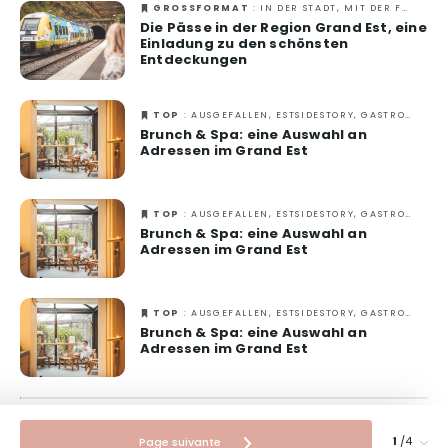
GROSSFORMAT
: IN DER STADT, MIT DER FAMILIE, MIT FREUNDEN, VERANTWORTUNGSVOLLES REISEN, ZU ZWEIT
Die Pässe in der Region Grand Est, eine
Einladung zu den schönsten
Entdeckungen
TOP
: AUSGEFALLEN, ESTSIDESTORY, GASTRONOMIE, WELLNESS, ZU ZWEIT
Brunch & Spa: eine Auswahl an
Adressen im Grand Est
TOP
: AUSGEFALLEN, ESTSIDESTORY, GASTRONOMIE, WELLNESS, ZU ZWEIT
Brunch & Spa: eine Auswahl an
Adressen im Grand Est
TOP
: AUSGEFALLEN, ESTSIDESTORY, GASTRONOMIE, WELLNESS, ZU ZWEIT
Brunch & Spa: eine Auswahl an
Adressen im Grand Est
/4
Page suivante