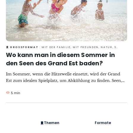
GROSSFORMAT
: MIT DER FAMILIE, MIT FREUNDEN, NATUR, SOMMER, ZU ZWEIT
Wo kann man in diesem Sommer in
den Seen des Grand Est baden?
Im Sommer, wenn die Hitzewelle einsetzt, wird der Grand
Est zum idealen Spielplatz, um Abkühlung zu finden. Seen,
Teiche und Gewässer bieten Badespaß,
5 min
Wassersportaktivitäten und Urlaub an der frischen Luft. Vom
Vogesenmassiv über die Täler Lothringens und der Mosel bis
hin zu den weißen Sandstränden der Seen in der Champagne
genießt jeder die Freuden des Sommers zwischen Baden und
Entspannung am Wasser.
Themen
Formate
#EstSideStory