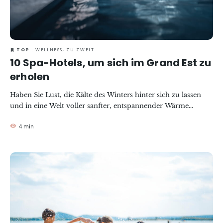
TOP
: WELLNESS, ZU ZWEIT
10 Spa-Hotels, um sich im Grand Est zu
erholen
Haben Sie Lust, die Kälte des Winters hinter sich zu lassen
und in eine Welt voller sanfter, entspannender Wärme
einzutauchen? In der Region Grand Est befinden sich einige
4 min
der schönsten Wellnesshotels Frankreichs. Als Höhepunkt
der Flucht und der Raffinesse laden sie Sie in eine wahre
Idylle des Wohlbefindens ein. Lassen Sie sich von unseren
Favoriten für Ihren Spa-Aufenthalt im Grand Est inspirieren!