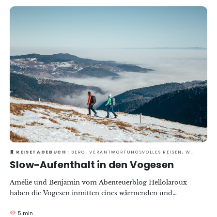
Drei Tage Slow-Tourismus zwischen Wäldern, authentischen
Dörfern und friedlichen Seen. Die Entspannung stand
eindeutig im Vordergrund.
REISETAGEBUCH
: BERG, VERANTWORTUNGSVOLLES REISEN, WELLNESS, ZU ZWEIT
Slow-Aufenthalt in den Vogesen
Amélie und Benjamin vom Abenteuerblog Hellolaroux
haben die Vogesen inmitten eines wärmenden und
belebenden Winters erkundet. Natur und Wohlbefinden
5 min
prägten ihren Aufenthalt, der reich an Entdeckungen war.