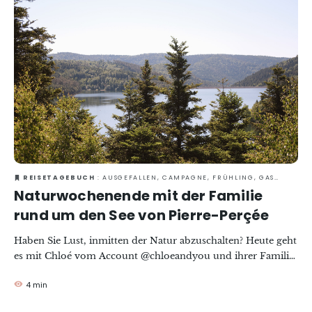
Entdecken Sie ihre Favoriten, ihre Geheimtipps und ihre
Ratschläge, um sich von diesem schönen Radausflug im
Herzen der Region Grand Est inspirieren zu lassen.
REISETAGEBUCH
: AUSGEFALLEN, CAMPAGNE, FRÜHLING, GASTRONOMIE, MIT DER FAMILIE, NATUR, SOMMER, VERANTWORTUNGSVOLLES REISEN
Naturwochenende mit der Familie
rund um den See von Pierre-Perçée
Haben Sie Lust, inmitten der Natur abzuschalten? Heute geht
es mit Chloé vom Account @chloeandyou und ihrer Familie
in die Umgebung des Sees von Pierre-Percée, in einen
4 min
hübschen kleinen Ort im Grand Est, der zwischen dem
Vogesenmassiv, Lothringen und dem Elsass eingebettet ist.