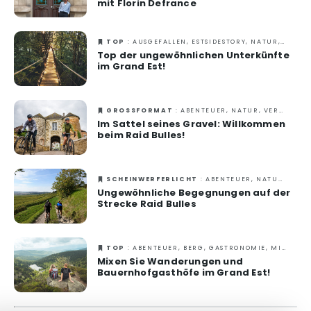
Gastronomie
mit Florin Defrance
Wellness
TOP
: AUSGEFALLEN, ESTSIDESTORY, NATUR, VERANTWORTUNGSVOLLES REISEN, ZU ZWEIT
Top der ungewöhnlichen Unterkünfte
Kultur & Kulturerbe
im Grand Est!
Know-how
Verantwortungsvolles Reisen
GROSSFORMAT
: ABENTEUER, NATUR, VERANTWORTUNGSVOLLES REISEN, ZU ZWEIT
Im Sattel seines Gravel: Willkommen
beim Raid Bulles!
SCHEINWERFERLICHT
: ABENTEUER, NATUR, VERANTWORTUNGSVOLLES REISEN, ZU ZWEIT
Ungewöhnliche Begegnungen auf der
Strecke Raid Bulles
TOP
: ABENTEUER, BERG, GASTRONOMIE, MIT DER FAMILIE, NATUR, SOMMER, VERANTWORTUNGSVOLLES REISEN, ZU ZWEIT
Mixen Sie Wanderungen und
Bauernhofgasthöfe im Grand Est!