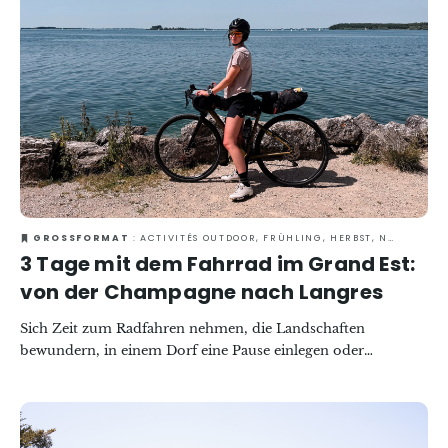
GROSSFORMAT
: ACTIVITÉS OUTDOOR, FRÜHLING, HERBST, NATUR, SLOWTOURISME, SOMMER, VERANTWORTUNGSVOLLES REISEN
3 Tage mit dem Fahrrad im Grand Est:
von der Champagne nach Langres
Sich Zeit zum Radfahren nehmen, die Landschaften
bewundern, in einem Dorf eine Pause einlegen oder
gemeinsam gut essen gehen … Genau das verspricht die
Radroute „Vallée de la Marne à Vélo“. Um diese Route zu
erkunden, hat das Team von „La Trace“ drei Tage lang die
Strecke zwischen Épernay und Langres zurückgelegt.