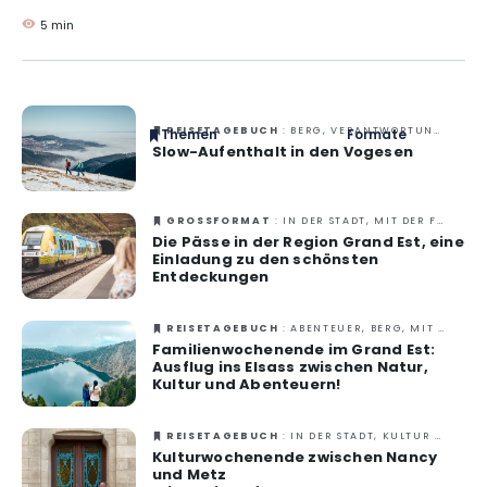
belebenden Winters erkundet. Natur und Wohlbefinden
5 min
prägten ihren Aufenthalt, der reich an Entdeckungen war.
Hier finden Sie ihren Bericht und ihre Favoriten.
REISETAGEBUCH
: BERG, VERANTWORTUNGSVOLLES REISEN, WELLNESS, ZU ZWEIT
Themen
Formate
Slow-Aufenthalt in den Vogesen
#EstSideStory
Sommer
GROSSFORMAT
: IN DER STADT, MIT DER FAMILIE, MIT FREUNDEN, VERANTWORTUNGSVOLLES REISEN, ZU ZWEIT
Die Pässe in der Region Grand Est, eine
Mit der Familie
Einladung zu den schönsten
Entdeckungen
Zu zweit
Natur
REISETAGEBUCH
: ABENTEUER, BERG, MIT DER FAMILIE, NATUR, SOMMER, VERANTWORTUNGSVOLLES REISEN
Familienwochenende im Grand Est:
Ausflug ins Elsass zwischen Natur,
Berg
Kultur und Abenteuern!
In der Stadt
REISETAGEBUCH
: IN DER STADT, KULTUR & KULTURERBE, VERANTWORTUNGSVOLLES REISEN, ZU ZWEIT
Ausgefallen
Kulturwochenende zwischen Nancy
und Metz