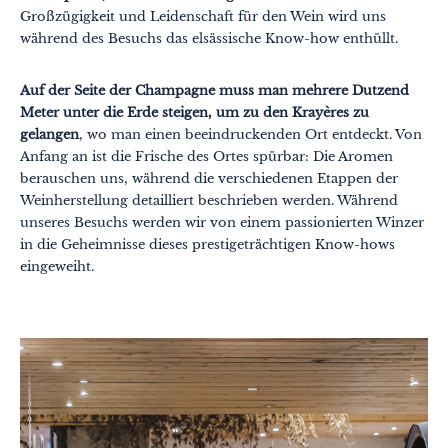
Wellness
Großzügigkeit und Leidenschaft für den Wein wird uns
während des Besuchs das elsässische Know-how enthüllt.
Kultur & Kulturerbe
Know-how
Auf der Seite der Champagne muss man mehrere Dutzend
Meter unter die Erde steigen, um zu den Krayères zu
Verantwortungsvolles Reisen
gelangen
, wo man einen beeindruckenden Ort entdeckt. Von
Anfang an ist die Frische des Ortes spürbar: Die Aromen
berauschen uns, während die verschiedenen Etappen der
Weinherstellung detailliert beschrieben werden. Während
unseres Besuchs werden wir von einem passionierten Winzer
in die Geheimnisse dieses prestigeträchtigen Know-hows
eingeweiht.