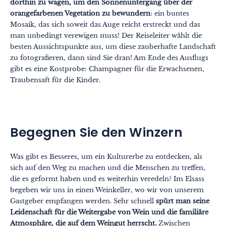
dorthin zu wagen, um den Sonnenuntergang über der
orangefarbenen Vegetation zu bewundern
: ein buntes
Mosaik, das sich soweit das Auge reicht erstreckt und das
man unbedingt verewigen muss! Der Reiseleiter wählt die
besten Aussichtspunkte aus, um diese zauberhafte Landschaft
Themen
Formate
zu fotografieren, dann sind Sie dran! Am Ende des Ausflugs
#EstSideStory
gibt es eine Kostprobe: Champagner für die Erwachsenen,
Sommer
Traubensaft für die Kinder.
Mit der Familie
Zu zweit
Begegnen Sie den Winzern
Natur
Berg
Was gibt es Besseres, um ein Kulturerbe zu entdecken, als
sich auf den Weg zu machen und die Menschen zu treffen,
In der Stadt
die es geformt haben und es weiterhin veredeln? Im Elsass
begeben wir uns in einen Weinkeller, wo wir von unserem
Ausgefallen
Gastgeber empfangen werden. Sehr schnell
spürt man seine
Leidenschaft für die Weitergabe von Wein und die familiäre
Gastronomie
Atmosphäre, die auf dem Weingut herrscht.
Zwischen