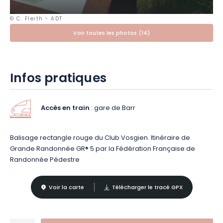
spécialités alsaciennes
? Flammekueche ou choucroute :
pour quoi allez-vous craquer ?
© C. Fleith - ADT
Voir toutes les photos (14)
*L’abus d’alcool est dangereux pour la santé, à consommer
Infos pratiques
avec modération
Accès en train
: gare de Barr
Balisage rectangle rouge du Club Vosgien. Itinéraire de
Grande Randonnée GR® 5 par la Fédération Française de
Randonnée Pédestre
Voir la carte
Télécharger le tracé GPX