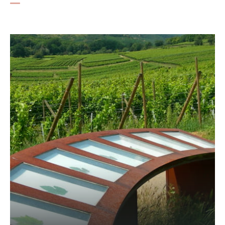
travers le massif du même nom et profitez d’une belle vue sur
la plaine d'Alsace et sur les sommets vosgiens. La
Tour
Héring
édifiée au sommet du
massif de l’Ungersberg
permet d’admirer le panorama sur la forêt alentour.
Un peu plus loin, de nouveaux vestiges de châteaux
médiévaux se laissent découvrir. D’abord
le château du
Bernstein
, l’un des plus anciens d’Alsace, puis
le château
d'Ortenboug
et enfin en contrebas,
le château du Ramstein
.
Vous retrouvez les vignes en arrivant dans la jolie
cité
fortifiée de Châtenois
. Profitez-en pour effectuer le tour des
remparts et vous perdre dans ses ruelles, à la découverte des
maisons typiques alsaciennes. La porte-tour gothique datant
du 15e siècle appelée Tour des Sorcières, et l’église St
Georges sont particulièrement remarquables ! Les amateurs
se laisseront séduire par une visite de cave et une
dégustation des cépages locaux*. Et pour terminer en beauté
cette journée de marche, quoi de mieux que
de goûter aux