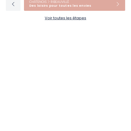
CHÂTENOIS
RIBEAUVILLÉ
Des loisirs pour toutes les envies
Voir toutes les étapes