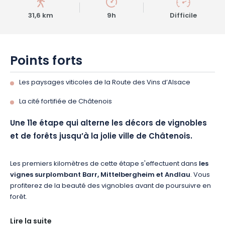
31,6 km
9h
Difficile
Points forts
Les paysages viticoles de la Route des Vins d’Alsace
La cité fortifiée de Châtenois
Une 11e étape qui alterne les décors de vignobles
et de forêts jusqu’à la jolie ville de Châtenois.
Les premiers kilomètres de cette étape s'effectuent dans
les
vignes surplombant Barr, Mittelbergheim et Andlau
. Vous
profiterez de la beauté des vignobles avant de poursuivre en
forêt.
Lire la suite
Après le passage du col de l’Ungersberg, vous continuez à