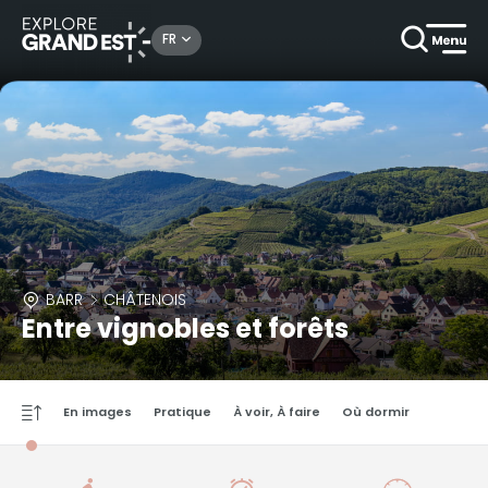
FR
BARR
CHÂTENOIS
Entre vignobles et forêts
En images
Pratique
À voir, À faire
Où dormir